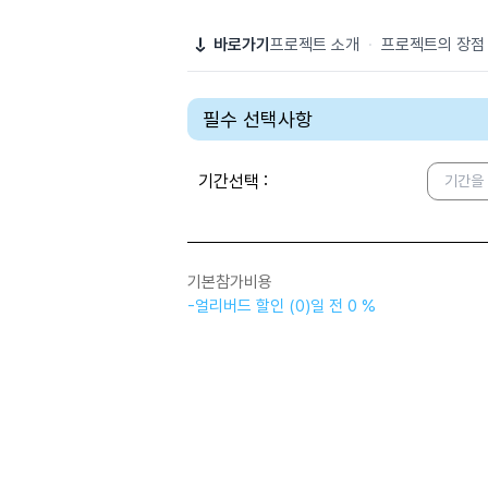
바로가기
프로젝트 소개
·
프로젝트의 장점
필수 선택사항
기간선택
:
기간을
기본참가비용
-
얼리버드 할인
(
0
)
일 전
0 %