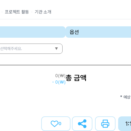
·
프로젝트 활동
·
기관 소개
옵션
 선택해주세요.
0
(₩)
총 금액
-
0
(₩)
* 예상
1
0