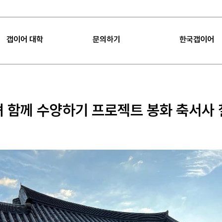
갭이어 대학
문의하기
한국갭이어
|
FAQ
|
공지사항
갭이어 대학
FAQ
갭이어 소개
Sea
 함께 수양하기 프로젝트 봉화 축서사
갭이어 미션
공지사항
임팩트
갭이어 컨설팅
프로젝트 제안
언론보도
갭이어 팁
오시는 길
갭이어 수업