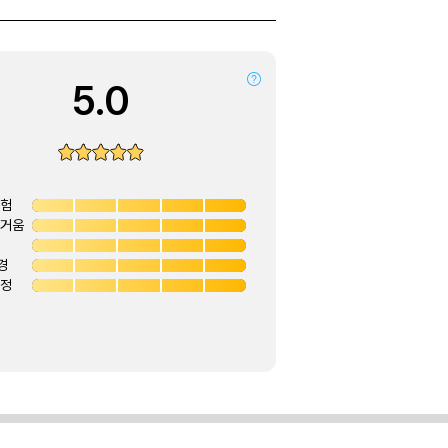
5.0
경험
즐거움
경
안정