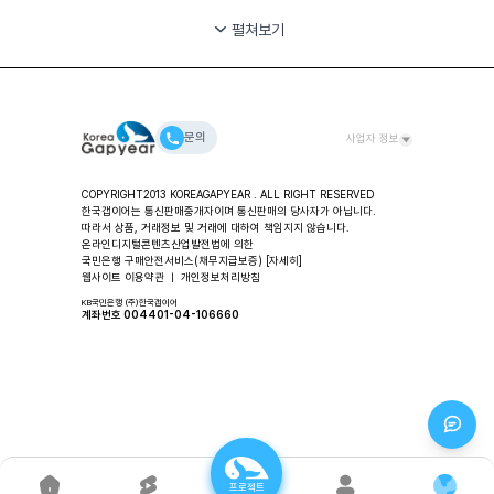
펼쳐보기
문의
사업자 정보
대표자: 안시준 ㅣ (주)한국갭이어 사업장 / 교육 및 컨설팅
COPYRIGHT2013 KOREAGAPYEAR . ALL RIGHT RESERVED
주소: 서울특별시 용산구 한강대로 80길 11-49, 2층 한국갭이
한국갭이어는 통신판매중개자이며 통신판매의 당사자가 아닙니다.
어
따라서 상품, 거래정보 및 거래에 대하여 책임지지 않습니다.
대표번호: 02-318-2553 ㅣ FAX: 02-3280-2553 ㅣ
온라인디지털콘텐츠산업발전법에 의한
국민은행 구매안전서비스(채무지급보증)
Email: help@koreagapyear.com
[자세히]
웹사이트 이용약관
ㅣ
개인정보처리방침
사업자등록번호: 201-86-27270 ㅣ
통신판매업: 2012-서울중구-1307 ㅣ 개인정보책임자: 안시준
KB국민은행 (주)한국갭이어
계좌번호 004401-04-106660
프로젝트