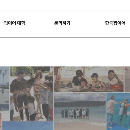
갭이어 대학
문의하기
한국갭이어
|
FAQ
|
공지사항
갭이어 대학
FAQ
갭이어 소개
Sea
갭이어 미션
공지사항
임팩트
갭이어 컨설팅
프로젝트 제안
언론보도
갭이어 팁
오시는 길
갭이어 수업