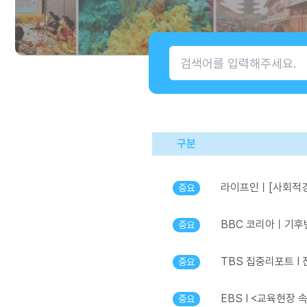
구분
라이프인ㅣ[사회적경제
중요
BBC 코리아ㅣ기후변
중요
TBS 집중리포트 I 
중요
EBS I <교육현장
중요