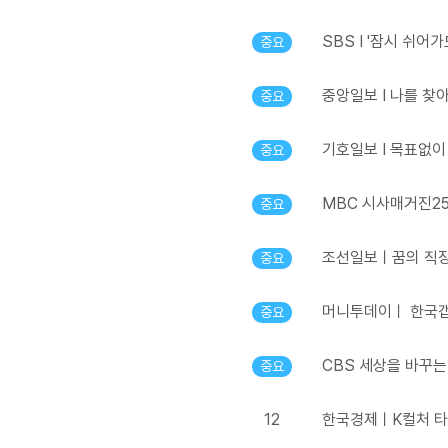
SBS I '잠시 쉬어
중요
중앙일보 I 나를 찾아 
중요
기호일보 I 목표없이 
중요
MBC 시사매거진258
중요
조선일보ㅣ꿈의 직장 
중요
머니투데이ㅣ 한국갭
중요
CBS 세상을 바꾸는
중요
12
한국경제ㅣK컬처 타