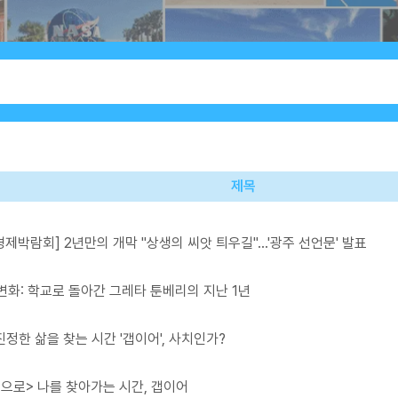
제목
박람회] 2년만의 개막 "상생의 씨앗 틔우길"…'광주 선언문' 발표
화: 학교로 돌아간 그레타 툰베리의 지난 1년
진정한 삶을 찾는 시간 '갭이어', 사치인가?
 속으로> 나를 찾아가는 시간, 갭이어