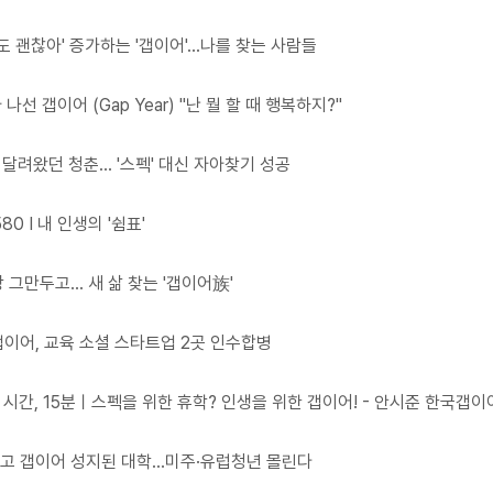
가도 괜찮아' 증가하는 '갭이어'…나를 찾는 사람들
나선 갭이어 (Gap Year) "난 뭘 할 때 행복하지?"
달려왔던 청춘... '스펙' 대신 자아찾기 성공
0 I 내 인생의 '쉼표'
그만두고… 새 삶 찾는 '갭이어族'
이어, 교육 소셜 스타트업 2곳 인수합병
 시간, 15분ㅣ스펙을 위한 휴학? 인생을 위한 갭이어! - 안시준 한국갭이
고 갭이어 성지된 대학…미주·유럽청년 몰린다