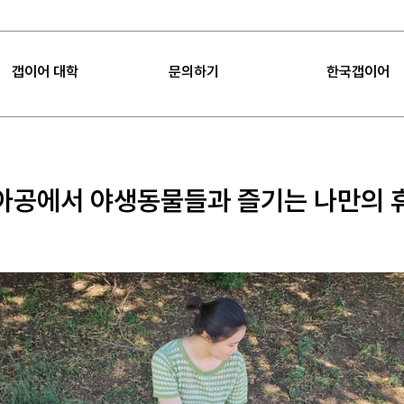
갭이어 대학
문의하기
한국갭이어
|
FAQ
|
공지사항
갭이어 대학
FAQ
갭이어 소개
Sea
아공에서 야생동물들과 즐기는 나만의 
갭이어 미션
공지사항
임팩트
갭이어 컨설팅
프로젝트 제안
언론보도
갭이어 팁
오시는 길
갭이어 수업