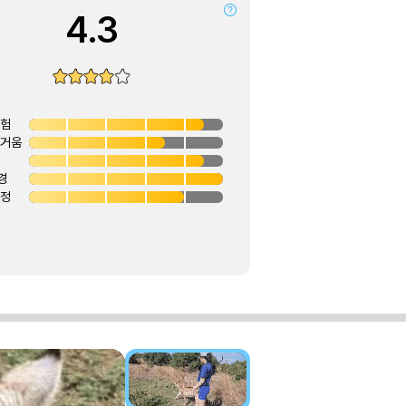
4.3
경험
즐거움
경
안정