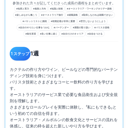
参加された方々が記してくださった成長の過程をまとめています。
#
知恵と実力
#
進路と方向
#
知識と技術
#
オーストラリア・ワーキングホリデー資格
#
楽しみながら働こう
#
オーストラリア旅行
#
就職資格
#
取得しなければ就職できない
#
バケットリストに挑戦
#
初期定着が非常に重要
#
苦労しないようにしよう
#
自分のやりたい仕事をつかむ
#
バーテンダー
#
酒類の取り扱い
#
バリスタ資格
#
衛生実習
#
良い仕事に就く
#
自分だけのキャリア
#
自信をつける
1
週
1
ステップ
カクテルの作り方やワイン、ビールなどの専門的なバーテン
ディング技術を身につけます。

バリスタ技術とさまざまなコーヒー飲料の作り方を学びま
す。

オーストラリアのサービス業で必要な食品衛生および安全規
則を理解します。

さまざまなロールプレイを実際に体験し、「私にもできる」と
いう初めての自信を得ます。

オーストラリア・メルボルンの飲食文化とサービスの流れを
体感し、従来の枠を超えた新しいやり方を学びます。
