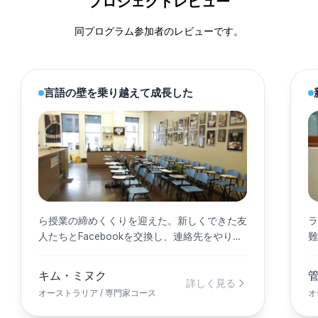
プロジェクトレビュー
同プログラム参加者のレビューです。
言語の壁を乗り越えて成長した
ら授業の締めくくりを迎えた。新しくできた友
人たちとFacebookを交換し、連絡先をやり取
りするなど、他の授業の終了と同じような光景
だった。
キム・ミヌク
詳しく見る
オーストラリア / 専門家コース
オ