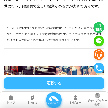
共に行う、躍動的で楽しい授業そのものが大きな誇りです。
1:1
* TAFE
(Technical And Further Education)の略で、自分だけの専門技術を学
相談
びたい学生たちが集まる正式な教育機関です。ここではさまざまな分野
の個性ある仲間がそれぞれ独自の技術を開発しています。
応募する
ギャップイヤー
Shorts
レビュー
トップ
プロジェクト
大学