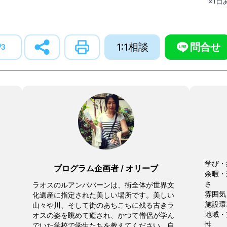
※1
1:1相談
問合せ
3
学び・
プログラム企画者
/
オリーブ
余暇・
さ
ラオスのルアンパバーンは、街全体が世界文
雰囲気
化遺産に指定された美しい場所です。美しい
施設環
山々や川、そして街のあちこちに残る古きラ
地域・
オスの姿を眺めて癒され、かつて僧侶が学ん
性
でいた学校で学生たちを教えてください。自