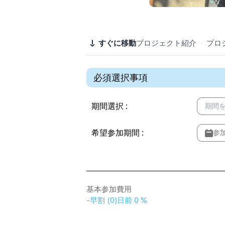
すぐに移動
プロジェクト紹介
·
プロ
必須選択事項
期間選択
:
期間
希望参加期間
:
参
基本参加費用
-
早割
(
0
)
日前
0 %