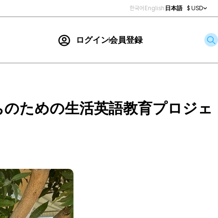
한국어
English
日本語
$ USD
ログイン
会員登録
お問い合わせ
索
ちのための生活英語教育プロジェ