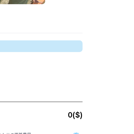
0
($)