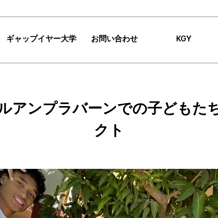
ギャップイヤー大学
お問い合わせ
KGY
|
FAQ
|
お知らせ
ギャップイヤー大学
FAQ
チーム紹介
検
ルアンプラバーンでの子どもた
ギャップイヤーミッシ
お知らせ
インパクト
ョン
提案
アクセス
クト
コンサルティング
TIPS