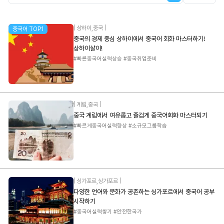
|
상하이
,
중국
|
중국어 TOP1
중국의 경제 중심 상하이에서 중국어 회화 마스터하기!
상하이살이!
#빠른중국어실력상승 #중국취업준비
|
계림
,
중국
|
중국 계림에서 여유롭고 즐겁게 중국어회화 마스터되기
#빠르게중국어실력향상 #소규모그룹학습
|
싱가포르
,
싱가포르
|
다양한 언어와 문화가 공존하는 싱가포르에서 중국어 공부
시작하기
#중국어실력쌓기 #안전한국가