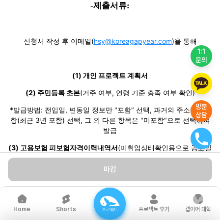
-제출서류:
신청서 작성 후 이메일(
hsy@koreagapyear.com
)을 통해
1:1
문의
(1) 개인 프로젝트 계획서
(2) 주민등록 초본
(거주 여부, 연령 기준 충족 여부 확인)
방문
*발급방법: 전입일, 변동일 정보만 "포함" 선택, 과거의 주소변동사
상담
항(최근 3년 포함) 선택, 그 외 다른 항목은 "미포함"으로 선택하여
발급
(3) 고용보험 피보험자격이력내역서
(미취업상태확인용으로 공고일
이후 퇴사자 불가)
마감
*발급방법: 조회구분-상용, 전체이력 포함, 가입이력없는 경우에도
해당 내역이 없다는 이력내역서 첨부, 반드시 인적사항과 발급일자
가 표시되어야 함
Shorts
프로젝트 후기
갭이어 대학
Home
프로젝트
단, 주30시간 미만 근로자는 근로계약서 제출(근로시간 및 기간 등