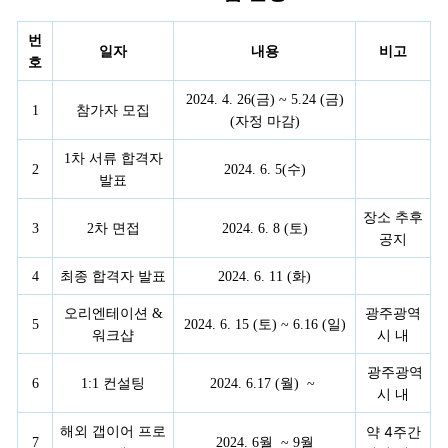
번
일자
내용
비고
호
2024. 4. 26(금) ~ 5.24 (금)
1
참가자 모집
(자정 마감)
1차 서류 합격자
2
2024. 6. 5(수)
발표
장소 추후
3
2차 면접
2024. 6. 8 (토)
공지
4
최종 합격자 발표
2024. 6. 11 (화)
오리엔테이션 &
광주광역
5
2024. 6. 15 (토) ~ 6.16 (일)
워크샵
시 내
광주광역
6
1:1 컨설팅
2024. 6.17 (월) ~
시 내
약 4주간
해외 갭이어 프로
7
2024. 6월 ~ 9월