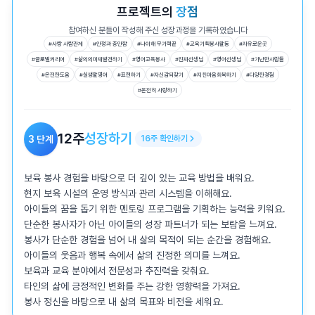
프로젝트의
장점
참여하신 분들이 작성해 주신 성장과정을 기록하였습니다
#
사랑 사람관계
#
안정과 충만함
#
나이해 무기력끝
#
교육기획봉사활동
#
자유로운곳
#
글로벌커리어
#
삶의의미재발견하기
#
영어교육봉사
#
진짜선생님
#
영어선생님
#
가난한사람들
#
온전한도움
#
실생활영어
#
표현하기
#
자신감되찾기
#
지친마음회복하기
#
다양한경험
#
온전히 사랑하기
12
주
성장하기
3
단계
16
주
확인하기
보육 봉사 경험을 바탕으로 더 깊이 있는 교육 방법을 배워요.

현지 보육 시설의 운영 방식과 관리 시스템을 이해해요.

아이들의 꿈을 돕기 위한 멘토링 프로그램을 기획하는 능력을 키워요.

단순한 봉사자가 아닌 아이들의 성장 파트너가 되는 보람을 느껴요.

봉사가 단순한 경험을 넘어 내 삶의 목적이 되는 순간을 경험해요.

아이들의 웃음과 행복 속에서 삶의 진정한 의미를 느껴요.

보육과 교육 분야에서 전문성과 추진력을 갖춰요.

타인의 삶에 긍정적인 변화를 주는 강한 영향력을 가져요.

봉사 정신을 바탕으로 내 삶의 목표와 비전을 세워요.