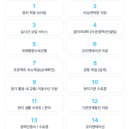
1
2
현지 적응 브리핑
비상연락망 지원
3
4
실시간 상담 서비스
갭이어대학 (미션/장학/컨설팅)
5
6
국제행정수속진행
오리엔테이션 자료
7
8
프로젝트 숙소제공(상세확인)
공항 픽업 (입국)
9
10
참가 활동 내 교통/ 이동수단 지원
현지기관 수료증
11
12
현지 생활 서포트 / 문의
기관연계할인 지원
13
14
경력인증서 / 수료증
오리엔테이션