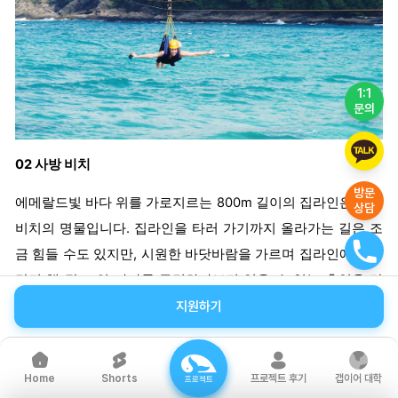
1:1
문의
02 사방 비치
방문
에메랄드빛 바다 위를 가로지르는 800m 길이의 집라인은 사방
상담
비치의 명물입니다. 집라인을 타러 가기까지 올라가는 길은 조
금 힘들 수도 있지만, 시원한 바닷바람을 가르며 집라인에 몸을
맡긴 채 탁 트인 바다를 구경하다보면 잊을 수 없는 추억을 만
들 수 있을 거예요. 집라인 외에도 다양한 해양 스포츠와 아름
지원하기
다운 풍경을 즐기기 위해 많은 여행객이 찾는 곳이니 사방 비치
에서 즐거운 시간을 가져 보세요.
Shorts
프로젝트 후기
갭이어 대학
Home
프로젝트