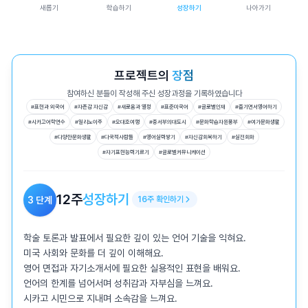
새롭기
학습하기
성장하기
나아가기
프로젝트의
장점
참여하신 분들이 작성해 주신 성장과정을 기록하였습니다
#
표현과 외국어
#
자존감 자신감
#
새로움과 열정
#
표준미국어
#
글로벌인재
#
즐기면서영어하기
#
시카고어학연수
#
일리노이주
#
오대호여행
#
중서부의대도시
#
문화학습자원풍부
#
여가문화생활
#
다양한문화생활
#
다국적사람들
#
영어실력쌓기
#
자신감회복하기
#
실전회화
#
자기표현능력기르기
#
글로벌커뮤니케이션
12
주
성장하기
3
단계
16
주
확인하기
학술 토론과 발표에서 필요한 깊이 있는 언어 기술을 익혀요.

미국 사회와 문화를 더 깊이 이해해요.

영어 면접과 자기소개서에 필요한 실용적인 표현을 배워요.

언어의 한계를 넘어서며 성취감과 자부심을 느껴요.

시카고 시민으로 지내며 소속감을 느껴요.
