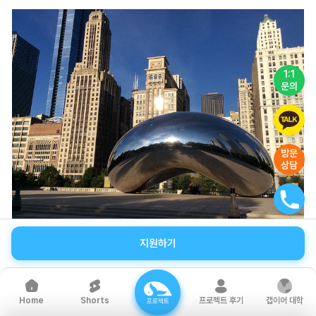
1:1
문의
방문
상담
지원하기
02 밀레니엄 공원
시카고 다운타운 바로 옆에 위치한 밀레니엄 파크는 여행객은
물론 시카고 현지 시민들도 많이 찾는 도심 공원이에요. 미시간
Shorts
프로젝트 후기
갭이어 대학
Home
프로젝트