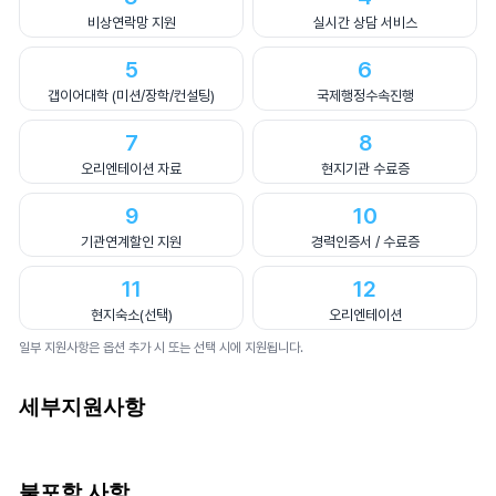
비상연락망 지원
실시간 상담 서비스
5
6
갭이어대학 (미션/장학/컨설팅)
국제행정수속진행
7
8
오리엔테이션 자료
현지기관 수료증
9
10
기관연계할인 지원
경력인증서 / 수료증
11
12
현지숙소(선택)
오리엔테이션
일부 지원사항은 옵션 추가 시 또는 선택 시에 지원됩니다.
세부지원사항
불포함 사항