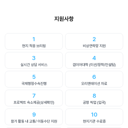
지원사항
1
2
현지 적응 브리핑
비상연락망 지원
3
4
실시간 상담 서비스
갭이어대학 (미션/장학/컨설팅)
5
6
국제행정수속진행
오리엔테이션 자료
7
8
프로젝트 숙소제공(상세확인)
공항 픽업 (입국)
9
10
참가 활동 내 교통/ 이동수단 지원
현지기관 수료증