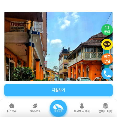
1:1
문의
방문
상담
지원하기
03 폰틴하스
폰틴하스는 고아시티 주의 주도인 파나지에 위치한 라틴 지구
Shorts
프로젝트 후기
갭이어 대학
Home
프로젝트