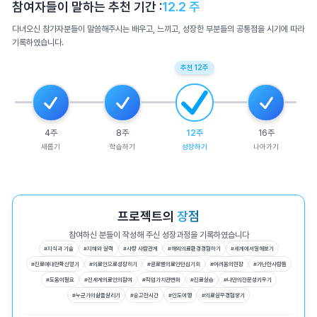
참여자들이 말하는 추천 기간 :
12.2
주
다녀오신 참가자분들이 말씀해주시는 배우고, 느끼고, 성장한 부분들의 공통점을 시기에 따라
기록하였습니다.
추천
12
주
4
주
8
주
12
주
16
주
새롭기
학습하기
성장하기
나아가기
프로젝트의
장점
참여하신 분들이 작성해 주신 성장과정을 기록하였습니다
#
지식과 기술
#
지혜와 실력
#
사랑 사람관계
#
해외의료환경경험하기
#
세계에서일해보기
#
진로에대한확신얻기
#
의료인으로성장히기
#
글로벌의료인턴십기회
#
어려움의현장
#
가난한사람들
#
도움이필요
#
전세계의료인의참여
#
직업가치관변화
#
진료실습
#
나만의전문성키우기
#
누군가의삶을살리기
#
숭고한시간
#
인도여행
#
의료실무경험쌓기