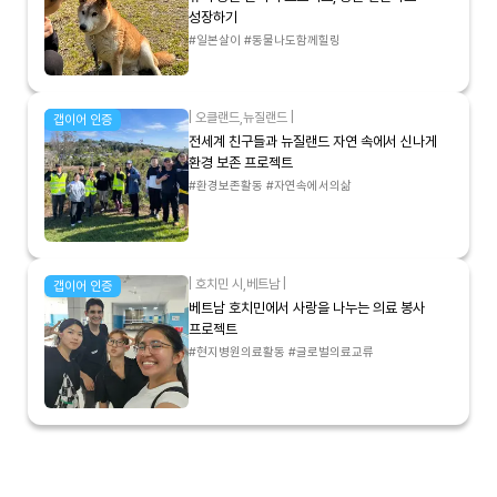
성장하기
#일본살이 #동물나도함께힐링
|
오클랜드
,
뉴질랜드
|
갭이어 인증
전세계 친구들과 뉴질랜드 자연 속에서 신나게
환경 보존 프로젝트
#환경보존활동 #자연속에서의삶
|
호치민 시
,
베트남
|
갭이어 인증
베트남 호치민에서 사랑을 나누는 의료 봉사
프로젝트
#현지병원의료활동 #글로벌의료교류