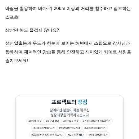
바람을 활용하여 바다 위 20km 이상의 거리를 활주하고 점프하는
스포츠!
상상만 해도 즐겁지 않나요?
성산일출봉과 우도가 한눈에 보이는 해변에서 스텝으로 강사님과
함께하며 체계적인 강습을 통해 안전하고 재미있게 카이트 서핑을
즐겨보세요!
프로젝트의
장점
참여하신 분들이 작성해 주신
성장과정을 기록하였습니다
#
여유와 회복
#
자유와 행복
#
새로움과 열정
#
카이트서핑기초기술배우기
#
나를회복시키는시간
#
바닷속평온함느끼기
#
고객응대능력키우기
#
몰입을통한내면의안정감느끼기
#
도전정신기르기
#
내삶의균형되찾기