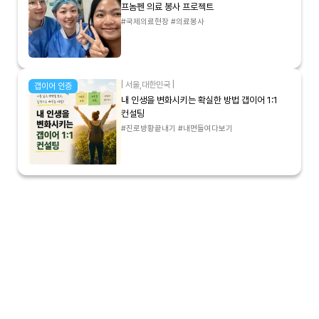
프놈펜 의료 봉사 프로젝트
#국제의료현장 #의료봉사
|
서울
,
대한민국
|
갭이어 인증
내 인생을 변화시키는 확실한 방법 갭이어 1:1
컨설팅
#진로방황끝내기 #내면들여다보기