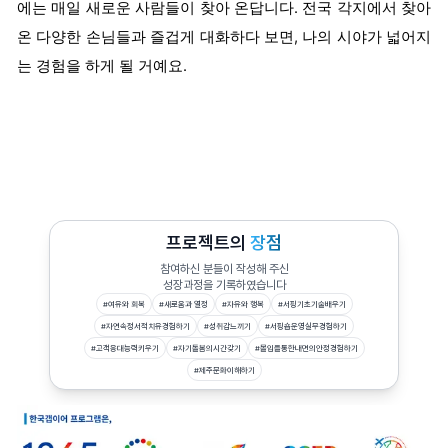
에는 매일 새로운 사람들이 찾아 온답니다. 전국 각지에서 찾아
온 다양한 손님들과 즐겁게 대화하다 보면, 나의 시야가 넓어지
는 경험을 하게 될 거예요.
프로젝트의
장점
참여하신 분들이 작성해 주신
성장과정을 기록하였습니다
#
여유와 회복
#
새로움과 열정
#
자유와 행복
#
서핑기초기술배우기
#
자연속정서적치유경험하기
#
성취감느끼기
#
서핑숍운영실무경험하기
#
고객응대능력키우기
#
자기돌봄의시간갖기
#
몰입을통한내면의안정경험하기
#
제주문화이해하기