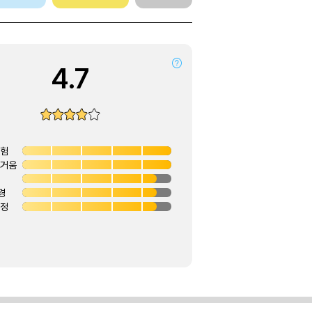
4.7
경험
즐거움
경
안정