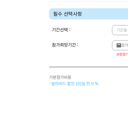
필수 선택사항
기간선택
:
기간을
참가희망기간
:
참가
권장참
기본참가비용
-
얼리버드 할인
(
0
)
일 전
0 %