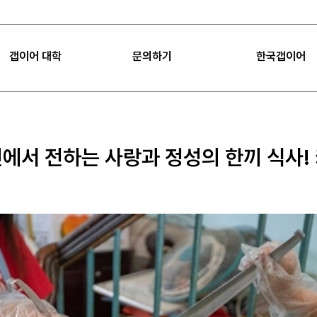
갭이어 대학
문의하기
한국갭이어
|
FAQ
|
공지사항
갭이어 대학
FAQ
갭이어 소개
Sea
에서 전하는 사랑과 정성의 한끼 식사!
갭이어 미션
공지사항
임팩트
갭이어 컨설팅
프로젝트 제안
언론보도
갭이어 팁
오시는 길
갭이어 수업