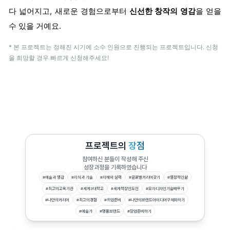
다 넓어지고, 새로운 경험으로부터
신선한 창작의 영감
을 얻을
수 있을 거예요.
* 본 프로젝트는 정해진 시기에 소수 인원으로 진행되는 프로젝트입니다. 신청
을 희망할 경우 빠르게 신청해주세요!
프로젝트의
장점
참여하신 분들이 작성해 주신
성장과정을 기록하였습니다
#
예술과 영감
#
지식과 기술
#
지혜와 실력
#
글로벌커리어갖기
#
열정적인삶
#
최고의교육기관
#
세계3대학교
#
세계적장인도전
#
모자디자인기술배우기
#
나만의커리어
#
최고의경험
#
취업준비
#
나만의브랜드아이디어구체화하기
#
예술가
#
명품브랜드
#
창업준비하기