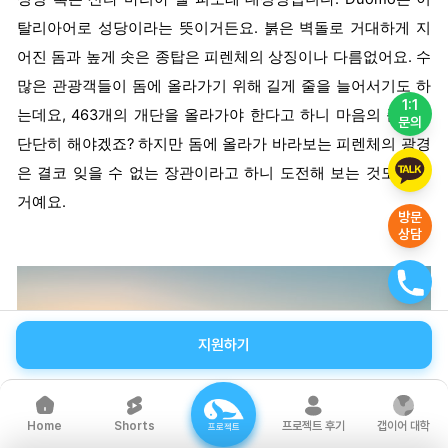
탈리아어로 성당이라는 뜻이거든요. 붉은 벽돌로 거대하게 지
어진 돔과 높게 솟은 종탑은 피렌체의 상징이나 다름없어요. 수
많은 관광객들이 돔에 올라가기 위해 길게 줄을 늘어서기도 하
1:1
는데요, 463개의 개단을 올라가야 한다고 하니 마음의 준비를
문의
단단히 해야겠죠? 하지만 돔에 올라가 바라보는 피렌체의 광경
은 결코 잊을 수 없는 장관이라고 하니 도전해 보는 것도 좋을
거예요.
방문
상담
지원하기
Shorts
프로젝트 후기
갭이어 대학
Home
프로젝트