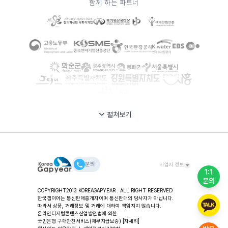
함께 하는 파트너
펼쳐보기
문의
사업자 정보
1:1
문의
대표자: 안시준 ㅣ (주)한국갭이어 사업장 / 교육 및 컨설팅
COPYRIGHT2013 KOREAGAPYEAR . ALL RIGHT RESERVED
주소: 서울특별시 용산구 한강대로 80길 11-49, 2층 한국갭이
한국갭이어는 통신판매중개자이며 통신판매의 당사자가 아닙니다.
어
따라서 상품, 거래정보 및 거래에 대하여 책임지지 않습니다.
대표번호: 02-318-2553 ㅣ FAX: 02-3280-2553 ㅣ
온라인디지털콘텐츠산업발전법에 의한
국민은행 구매안전서비스(채무지급보증)
Email: help@koreagapyear.com
[자세히]