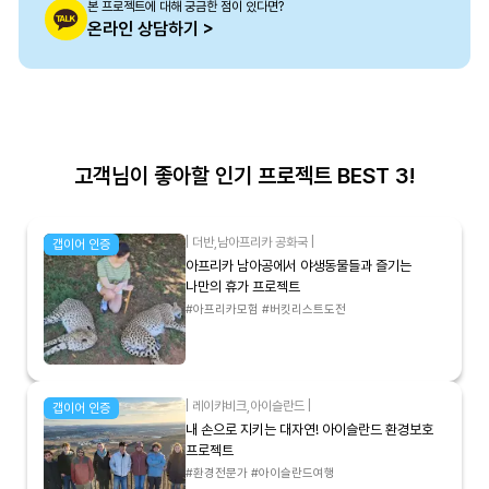
본 프로젝트에 대해 궁금한 점이 있다면?
온라인 상담하기 >
고객님이 좋아할 인기 프로젝트 BEST 3!
|
더반
,
남아프리카 공화국
|
갭이어 인증
아프리카 남아공에서 야생동물들과 즐기는
나만의 휴가 프로젝트
#아프리카모험 #버킷리스트도전
|
레이캬비크
,
아이슬란드
|
갭이어 인증
내 손으로 지키는 대자연! 아이슬란드 환경보호
프로젝트
#환경전문가 #아이슬란드여행