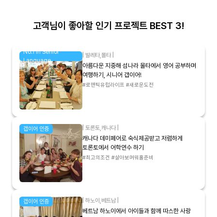
고객님이 좋아할 인기 프로젝트 BEST 3!
No.1 in Senior
|
발레타
,
몰타
|
Language
아름다운 지중해 섬나라 몰타에서 영어 공부하며
여행하기, 시니어 갭이어!
#로맨틱유럽라이프 #새로운도전
|
토론토
,
캐나다
|
갭이어 인증
캐나다 데미페어로 숙식제공받고 저렴하게
토론토에서 어학연수 하기
#최고의조건 #살아보며워홀준비
|
하노이
,
베트남
|
갭이어 인증
베트남 하노이에서 아이들과 함께 따스한 사랑