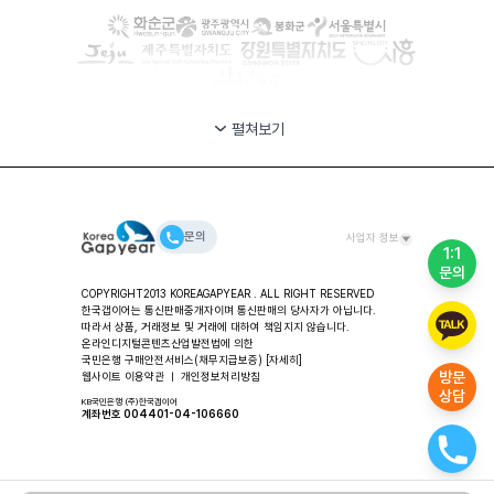
펼쳐보기
문의
사업자 정보
1:1
문의
대표자: 안시준 ㅣ (주)한국갭이어 사업장 / 교육 및 컨설팅
COPYRIGHT2013 KOREAGAPYEAR . ALL RIGHT RESERVED
주소: 서울특별시 용산구 한강대로 80길 11-49, 2층 한국갭이
한국갭이어는 통신판매중개자이며 통신판매의 당사자가 아닙니다.
어
따라서 상품, 거래정보 및 거래에 대하여 책임지지 않습니다.
대표번호: 02-318-2553 ㅣ FAX: 02-3280-2553 ㅣ
온라인디지털콘텐츠산업발전법에 의한
국민은행 구매안전서비스(채무지급보증)
Email: help@koreagapyear.com
[자세히]
방문
웹사이트 이용약관
ㅣ
개인정보처리방침
사업자등록번호: 201-86-27270 ㅣ
상담
통신판매업: 2012-서울중구-1307 ㅣ 개인정보책임자: 안시준
KB국민은행 (주)한국갭이어
계좌번호 004401-04-106660