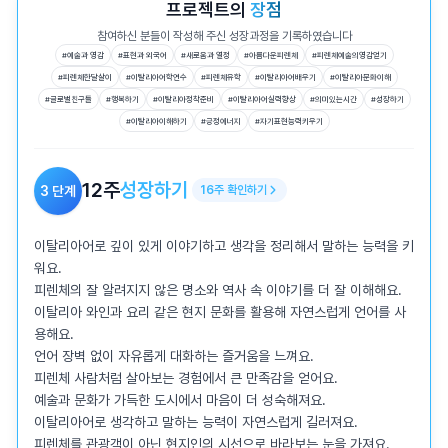
프로젝트의
장점
참여하신 분들이 작성해 주신 성장과정을 기록하였습니다
#
예술과 영감
#
표현과 외국어
#
새로움과 열정
#
아름다운피렌체
#
피렌체예술의영감얻기
#
피렌체한달살이
#
이탈리아어학연수
#
피렌체유학
#
이탈리아어배우기
#
이탈리아문화이해
#
글로벌친구들
#
행복하기
#
이탈리아정착준비
#
이탈리아어실력향상
#
의미있는시간
#
성장하기
#
이탈리아이해하기
#
긍정에너지
#
자기표현능력키우기
12
주
성장하기
3
단계
16
주
확인하기
이탈리아어로 깊이 있게 이야기하고 생각을 정리해서 말하는 능력을 키
워요.

피렌체의 잘 알려지지 않은 명소와 역사 속 이야기를 더 잘 이해해요.

이탈리아 와인과 요리 같은 현지 문화를 활용해 자연스럽게 언어를 사
용해요.

언어 장벽 없이 자유롭게 대화하는 즐거움을 느껴요.

피렌체 사람처럼 살아보는 경험에서 큰 만족감을 얻어요.

예술과 문화가 가득한 도시에서 마음이 더 성숙해져요.

이탈리아어로 생각하고 말하는 능력이 자연스럽게 길러져요.

피렌체를 관광객이 아닌 현지인의 시선으로 바라보는 눈을 가져요.
