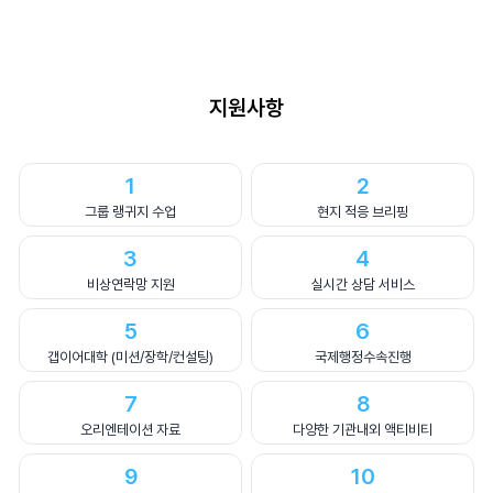
지원사항
1
2
그룹 랭귀지 수업
현지 적응 브리핑
3
4
비상연락망 지원
실시간 상담 서비스
5
6
갭이어대학 (미션/장학/컨설팅)
국제행정수속진행
7
8
오리엔테이션 자료
다양한 기관내외 액티비티
9
10