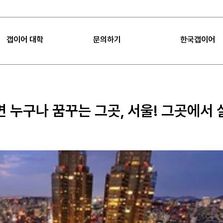
갭이어 대학
문의하기
한국갭이어
|
FAQ
|
공지사항
갭이어 대학
FAQ
갭이어 소개
Sea
 누구나 꿈꾸는 그곳, 서울! 그곳에서
갭이어 미션
공지사항
임팩트
갭이어 컨설팅
프로젝트 제안
언론보도
갭이어 팁
오시는 길
갭이어 수업