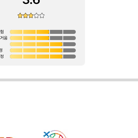
경험
즐거움
경
안정