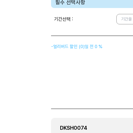
필수 선택사항
기간선택
:
기간을
-
얼리버드 할인
(
0
)
일 전
0 %
DKSH0074