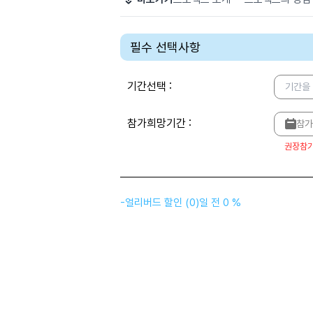
필수 선택사항
기간선택
:
기간을
참가희망기간
:
참가
권장참
-
얼리버드 할인
(
0
)
일 전
0 %