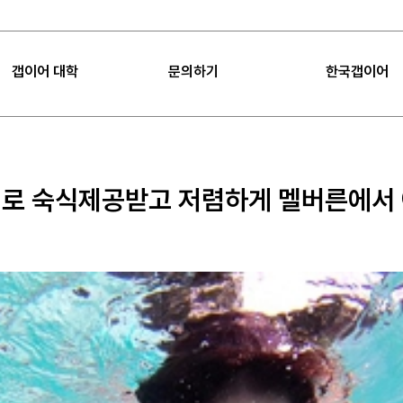
갭이어 대학
문의하기
한국갭이어
|
FAQ
|
공지사항
갭이어 대학
FAQ
갭이어 소개
Sea
로 숙식제공받고 저렴하게 멜버른에서
갭이어 미션
공지사항
임팩트
갭이어 컨설팅
프로젝트 제안
언론보도
갭이어 팁
오시는 길
갭이어 수업