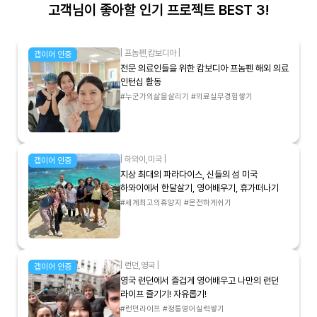
고객님이 좋아할 인기 프로젝트 BEST 3!
|
프놈펜
,
캄보디아
|
갭이어 인증
전문 의료인들을 위한 캄보디아 프놈펜 해외 의료
인턴십 활동
#누군가의삶을살리기 #의료실무경험쌓기
|
하와이
,
미국
|
갭이어 인증
지상 최대의 파라다이스, 신들의 섬 미국
하와이에서 한달살기, 영어배우기, 휴가떠나기
#세계최고의휴양지 #온전하게쉬기
|
런던
,
영국
|
갭이어 인증
영국 런던에서 즐겁게 영어배우고 나만의 런던
라이프 즐기기! 자유롭기!
#런던라이프 #정통영어실력쌓기