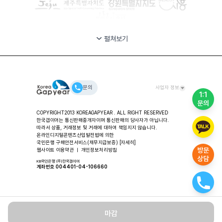
펼쳐보기
문의
사업자 정보
1:1
문의
대표자: 안시준 ㅣ (주)한국갭이어 사업장 / 교육 및 컨설팅
COPYRIGHT2013 KOREAGAPYEAR . ALL RIGHT RESERVED
주소: 서울특별시 용산구 한강대로 80길 11-49, 2층 한국갭이
한국갭이어는 통신판매중개자이며 통신판매의 당사자가 아닙니다.
어
따라서 상품, 거래정보 및 거래에 대하여 책임지지 않습니다.
대표번호: 02-318-2553 ㅣ FAX: 02-3280-2553 ㅣ
온라인디지털콘텐츠산업발전법에 의한
국민은행 구매안전서비스(채무지급보증)
Email: help@koreagapyear.com
[자세히]
방문
웹사이트 이용약관
ㅣ
개인정보처리방침
사업자등록번호: 201-86-27270 ㅣ
상담
통신판매업: 2012-서울중구-1307 ㅣ 개인정보책임자: 안시준
KB국민은행 (주)한국갭이어
계좌번호 004401-04-106660
마감