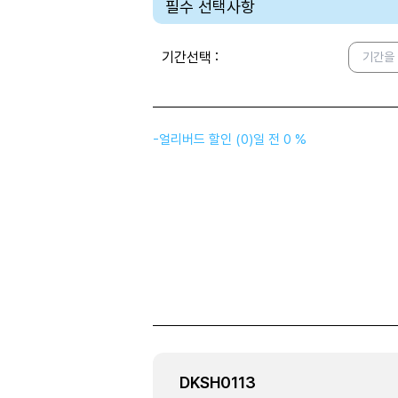
필수 선택사항
기간선택
:
기간을
-
얼리버드 할인
(
0
)
일 전
0 %
DKSH0113