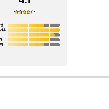
경험
즐거움
경
안정