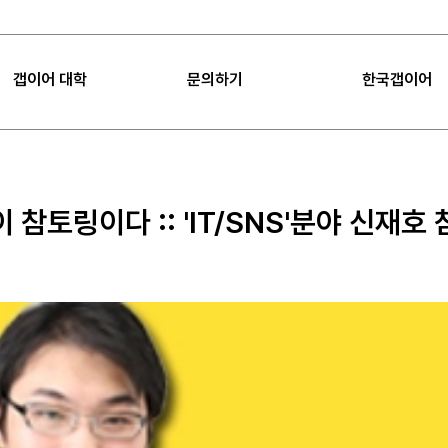
갭이어 대학
문의하기
한국갭이어
|
FAQ
|
공지사항
갭이어 대학
FAQ
갭이어 소개
Sea
 참토링이다 :: 'IT/SNS'분야 신재호
갭이어 미션
공지사항
임팩트
갭이어 컨설팅
프로젝트 제안
언론보도
갭이어 팁
오시는 길
갭이어 수업