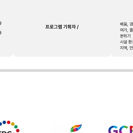
9
배움, 
프로그램 기획자
/
여가, 
9
분위기
시설 환
지역, 