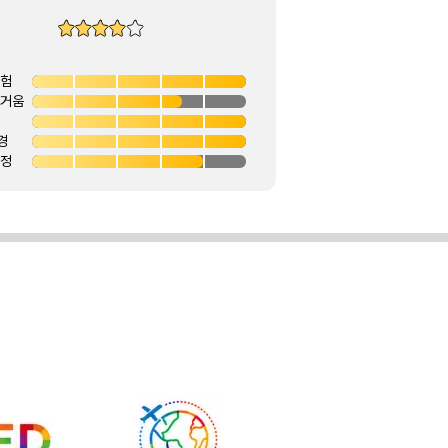
경험
즐거움
경
안정