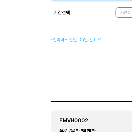
기간선택
:
기간을
-
얼리버드 할인
(
0
)
일 전
0 %
EMVH0002
유럽/몰타/발레타