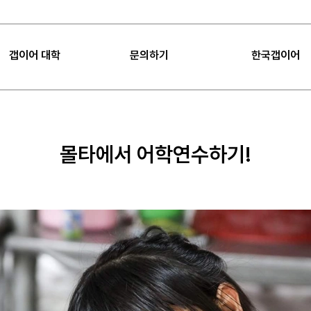
갭이어 대학
문의하기
한국갭이어
|
FAQ
|
공지사항
갭이어 대학
FAQ
갭이어 소개
Sea
몰타에서 어학연수하기!
갭이어 미션
공지사항
임팩트
갭이어 컨설팅
프로젝트 제안
언론보도
갭이어 팁
오시는 길
갭이어 수업