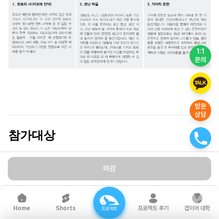
1:1
문의
방문
상담
참가대상
마감
-
만 18세 이상
신체 건강한 성인 남녀 누구나
-
영어 또는 일본어로 기본적인 의사소통이 가능한 사람 누구나
- 관광분야에 실무 경험을 쌓고 싶은 사람
Shorts
프로젝트 후기
갭이어 대학
Home
프로젝트