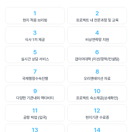
1
2
현지 적응 브리핑
프로젝트 내 전문과정 및 교육
3
4
식사 1끼 제공
비상연락망 지원
5
6
실시간 상담 서비스
갭이어대학 (미션/장학/컨설팅)
7
8
국제행정수속진행
오리엔테이션 자료
9
10
다양한 기관내외 액티비티
프로젝트 숙소제공(상세확인)
11
12
공항 픽업 (입국)
현지기관 수료증
13
14