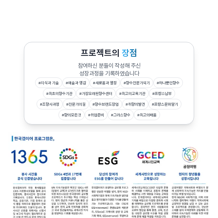
프로젝트의
장점
참여하신 분들이 작성해 주신
성장과정을 기록하였습니다
#
지식과 기술
#
예술과 영감
#
새로움과 열정
#
향수전문가되기
#
하나뿐인향수
#
최초의향수기관
#
가장오래된향수센터
#
최고의교육기관
#
프랑스남부
#
조향사과정
#
전문가의길
#
향수브랜드창업
#
취향의발견
#
프랑스문화알기
#
향의모든것
#
취업준비
#
그라스향수
#
최고의배움