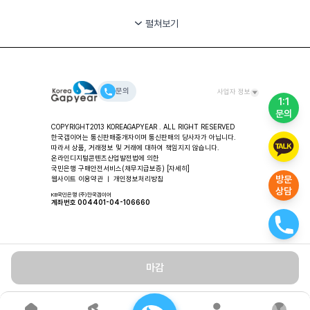
펼쳐보기
문의
사업자 정보
1:1
문의
대표자: 안시준 ㅣ (주)한국갭이어 사업장 / 교육 및 컨설팅
COPYRIGHT2013 KOREAGAPYEAR . ALL RIGHT RESERVED
주소: 서울특별시 용산구 한강대로 80길 11-49, 2층 한국갭이
한국갭이어는 통신판매중개자이며 통신판매의 당사자가 아닙니다.
어
따라서 상품, 거래정보 및 거래에 대하여 책임지지 않습니다.
대표번호: 02-318-2553 ㅣ FAX: 02-3280-2553 ㅣ
온라인디지털콘텐츠산업발전법에 의한
국민은행 구매안전서비스(채무지급보증)
Email: help@koreagapyear.com
[자세히]
방문
웹사이트 이용약관
ㅣ
개인정보처리방침
사업자등록번호: 201-86-27270 ㅣ
상담
통신판매업: 2012-서울중구-1307 ㅣ 개인정보책임자: 안시준
KB국민은행 (주)한국갭이어
계좌번호 004401-04-106660
마감