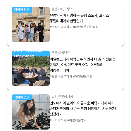
|
몽펠리에
,
프랑스
|
갭이어 인증
유럽인들이 사랑하는 유럽 소도시, 프랑스
몽펠리에에서 한달살기!
#프랑스남부살이 #나만의온전한휴식
No. 1 in Overseas
|
코크
,
아일랜드
|
Employment
아일랜드에서 어학연수 하면서 내 삶의 전환점
만들기, 아일랜드 코크 어학, 어른들의
워킹홀리데이
#돈벌며공부하기 #아일랜드여행
|
발리
,
인도네시아
|
갭이어 인증
인도네시아 발리의 아름다운 바닷가에서 아기
바다거북이의 새로운 모험 응원하기! 사랑하기!
성장하기!
#나회복하기 #아름다운발리