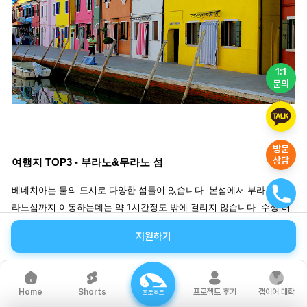
1:1
문의
방문
상담
여행지 TOP3 - 부라노&무라노 섬
베네치아는 물의 도시로 다양한 섬들이 있습니다. 본섬에서 부라노&무
라노섬까지 이동하는데는 약 1시간정도 밖에 걸리지 않습니다. 수상 버
스를 이용하여 도착하게될 무라노섬은 유리공예로 알려진 도시입니다.
지원하기
10세기 이후부터 유리 공예, 크리스탈을 만들어 왔습니다. 여러 장인들
이 수공예로 만든 유럽 세공 작품들은 베네치아의 관광상품과 예술품으
로 떠올라 전세계로 퍼져 나가게되었습니다. 무라노섬과 함께 많이 하는
Shorts
프로젝트 후기
갭이어 대학
Home
섬인 부라노섬은 집의 외벽들이 알록달록한 색들로 칠해져있습니다. 가
프로젝트