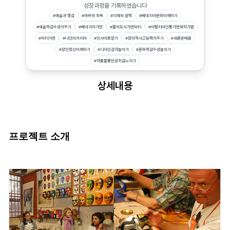
성장과정을 기록하였습니다
#
예술과 영감
#
여유와 회복
#
지혜와 실력
#
베네치아문화이해하기
#
예술적감수성키우기
#
베네치아가면
#
물의도시가면파티
#
이탈리아전통가면제작기법
#
파티가면
#
나만의커리어
#
인사이트얻기
#
창의적사고능력키우기
#
새로운배움
#
장인정신이해하기
#
디자인감각높이기
#
문화적감수성높이기
#
작품을통한성취감느끼기
상세내용
프로젝트 소개