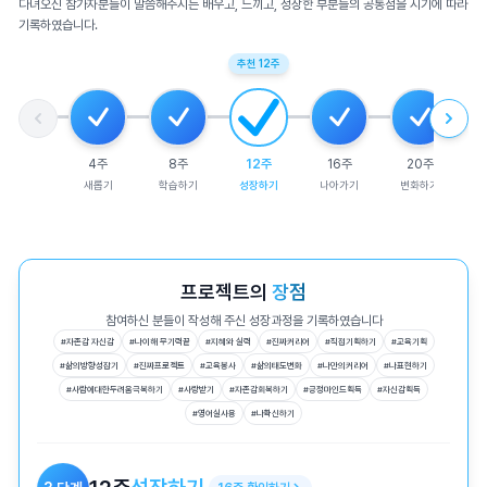
다녀오신 참가자분들이 말씀해주시는 배우고, 느끼고, 성장한 부분들의 공통점을 시기에 따라
기록하였습니다.
추천
12
주
4
주
8
주
12
주
16
주
20
주
새롭기
학습하기
성장하기
나아가기
변화하기
프로젝트의
장점
참여하신 분들이 작성해 주신 성장과정을 기록하였습니다
#
자존감 자신감
#
나이해 무기력끝
#
지혜와 실력
#
진짜커리어
#
직접기획하기
#
교육기획
#
삶의방향성잡기
#
진짜프로젝트
#
교육봉사
#
삶의태도변화
#
나만의커리어
#
나표현하기
#
사람에대한두려움극복하기
#
사랑받기
#
자존감회복하기
#
긍정마인드획득
#
자신감획득
#
영어실사용
#
나확신하기