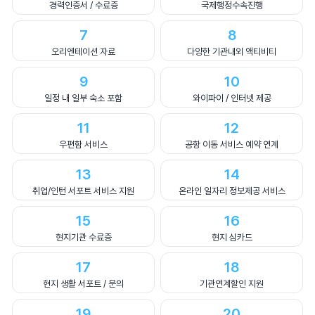
경력인증서 / 수료증
국제행정수속진행
7
8
오리엔테이션 자료
다양한 기관내외 액티비티
9
10
일정 내 일부 숙소 포함
와이파이 / 인터넷 제공
11
12
우편함 서비스
공항 이동 서비스 예약 연계
13
14
취업/인턴 서포트 서비스 지원
온라인 일자리 정보제공 서비스
15
16
현지기관 수료증
현지 심카드
17
18
현지 생활 서포트 / 문의
기관연계할인 지원
19
20