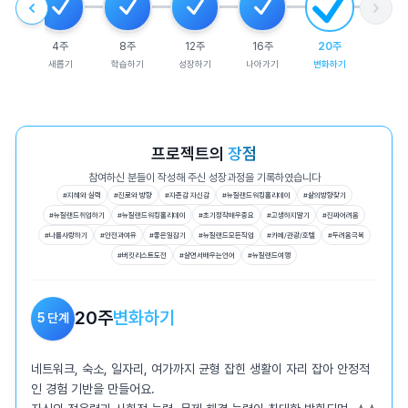
4
주
8
주
12
주
16
주
20
주
새롭기
학습하기
성장하기
나아가기
변화하기
프로젝트의
장점
참여하신 분들이 작성해 주신 성장과정을 기록하였습니다
#
지혜와 실력
#
진로와 방향
#
자존감 자신감
#
뉴질랜드워킹홀리데이
#
삶의방향찾기
#
뉴질랜드취업하기
#
뉴질랜드워킹홀리데이
#
초기정착매우중요
#
고생하지말기
#
진짜어려움
#
나를사랑하기
#
안전과여유
#
좋은일잡기
#
뉴질랜드모든직업
#
카페/관광/호텔
#
두려움극복
#
버킷리스트도전
#
살면서배우는언어
#
뉴질랜드여행
20
주
변화하기
5
단계
네트워크, 숙소, 일자리, 여가까지 균형 잡힌 생활이 자리 잡아 안정적
인 경험 기반을 만들어요.
