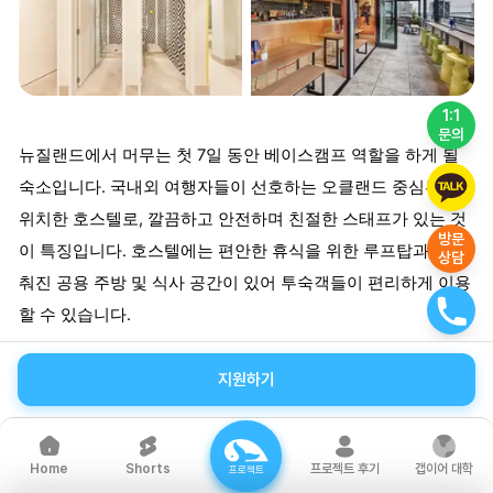
1:1
문의
뉴질랜드에서 머무는 첫 7일 동안 베이스캠프 역할을 하게 될
숙소입니다. 국내외 여행자들이 선호하는 오클랜드 중심부에
위치한 호스텔로, 깔끔하고 안전하며 친절한 스태프가 있는 것
방문
이 특징입니다. 호스텔에는 편안한 휴식을 위한 루프탑과 잘 갖
상담
춰진 공용 주방 및 식사 공간이 있어 투숙객들이 편리하게 이용
할 수 있습니다.
이 호스텔은 최대 300명 이상의 투숙객을 수용할 수 있는 도미
지원하기
토리형 숙소로, 파티 분위기보다는 편안한 휴식에 중점을 둡니
다. 기본적으로 방은 남녀 별도 구분되어 있지 않으며, 다양한
국적의 게스트들과 교류하며 생활하게 됩니다. 주요 관광지와
Shorts
프로젝트 후기
갭이어 대학
Home
프로젝트
가까워 접근성이 뛰어나며, 시내의 주요 쇼핑몰, 마트, 은행 등