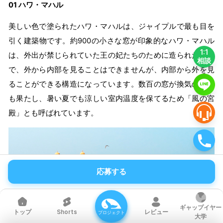
01 ハワ・マハル
美しい色で塗られたハワ・マハルは、ジャイプルで最も目を
引く建築物です。約900の小さな窓が印象的なハワ・マハル
1:1
は、外出が禁じられていた王の妃たちのために造られた建物
相談
で、外から内部を見ることはできませんが、内部から外を見
ることができる構造になっています。数百の窓が換気の役割
も果たし、暑い夏でも涼しい室内温度を保てるため「風の宮
殿」とも呼ばれています。
応募する
ギャップイヤー
Shorts
レビュー
トップ
プロジェクト
大学