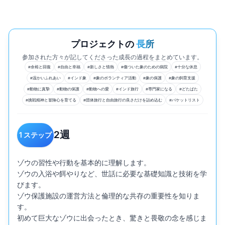
プロジェクトの
長所
参加された方々が記してくださった成長の過程をまとめています。
#
余裕と回復
#
自由と幸福
#
新しさと情熱
#
傷ついた象のための病院
#
十分な休息
#
温かいふれあい
#
インド象
#
象のボランティア活動
#
象の保護
#
象の飼育支援
#
動物に真摯
#
動物の保護
#
動物への愛
#
インド旅行
#
専門家になる
#
どたばた
#
挑戦精神と冒険心を育てる
#
団体旅行と自由旅行の良さだけを詰め込む
#
バケットリスト
2
週
1
ステップ
ゾウの習性や行動を基本的に理解します。

ゾウの入浴や餌やりなど、世話に必要な基礎知識と技術を学
びます。

ゾウ保護施設の運営方法と倫理的な共存の重要性を知りま
す。

初めて巨大なゾウに出会ったとき、驚きと畏敬の念を感じま