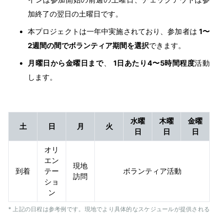
加終了の翌日の土曜日です。
本プロジェクトは一年中実施されており、参加者は
1〜
2週間の間でボランティア期間を選択
できます。
月曜日から金曜日まで
、
1日あたり4〜5時間程度
活動
します。
水曜
木曜
金曜
土
日
月
火
日
日
日
オリ
エン
現地
到着
テー
ボランティア活動
訪問
ショ
ン
* 上記の日程は参考例です。現地でより具体的なスケジュールが提供される