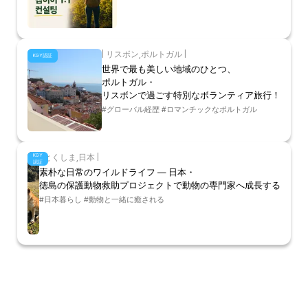
|
リスボン
,
ポルトガル
|
KGY認証
世界で最も美しい地域のひとつ、
ポルトガル・
リスボンで過ごす特別なボランティア旅行！
#グローバル経歴 #ロマンチックなポルトガル
KGY
|
とくしま
,
日本
|
認証
素朴な日常のワイルドライフ — 日本・
徳島の保護動物救助プロジェクトで動物の専門家へ成長する
#日本暮らし #動物と一緒に癒される