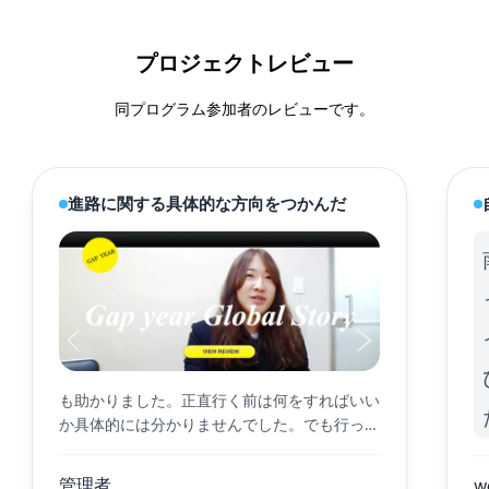
プロジェクトレビュー
同プログラム参加者のレビューです。
進路に関する具体的な方向をつかんだ
も助かりました。正直行く前は何をすればいい
か具体的には分かりませんでした。でも行って
戻ってみると「あ、私が進路についてどの方向
にどうすべきか
管理者
w