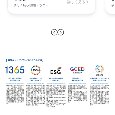
詳しく見る
チリ / 1か月滞在・ツアー
チ