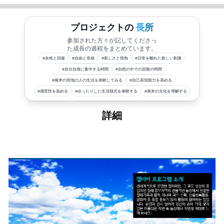
プロジェクトの
長所
参加された方々が記してくださっ
た成長の過程をまとめています。
#
余裕と回復
#
自由と幸福
#
新しさと情熱
#
日常を離れた新しい刺激
#
自分自身に集中する時間
#
自然の中での回復の時間
#
南米の現地の人の生活を体験してみる
#
自己表現能力を高める
#
感受性を高める
#
ゆったりした生活様式を体験する
#
南米の文化を理解する
詳細