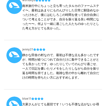
worldkyu
南米旅行中にちょっと立ち寄ったタルカのファームステ
イ〜。最初はあまりにものんびりした日常に馴染めなか
ったけれど、後にはむしろこの時間を使って自分自身に
ついて考えることができ、自分を振り返る良い時間にな
った〜〜。何より一緒に過ごした人たちのゆったりとし
た考え方がとても良かった。
jenny21
静かな田舎の村なので、最初は不便な点も多かったです
が、時間が経つにつれて自分だけに集中できることがと
ても良かったです。ゆったりしていてのんびり過ごせ、
一人で日記を書いたりメモをしたりしながら自分を振り
返る時間を持てました。複雑な世の中から離れて自分だ
けの時間を持ちたい方におすすめします。
blue11
大家さんがとても親切です！いつも不便な点がないか尋