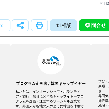
※1
1:1相談
問合せ
2
学び・
プログラム企画者
/
韓国ギャップイヤー
余暇・
さ
私たちは、インターンシップ・ボランティ
雰囲気
ア・旅行・教育に関するギャップイヤープロ
施設環
グラムを企画・運営するソーシャル企業で
地域・
す。外国人が現地の人のように韓国を体験で