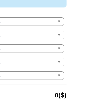
。
。
。
。
。
0
($)