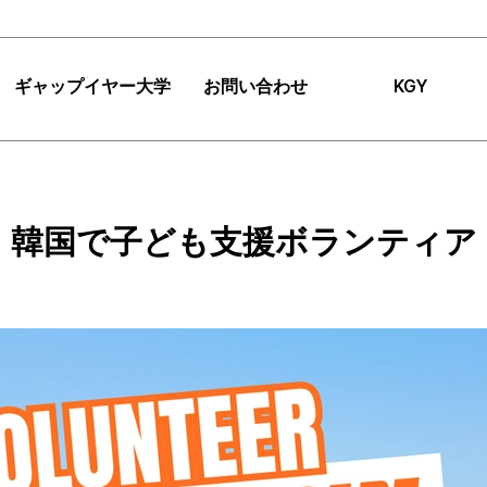
ギャップイヤー大学
お問い合わせ
KGY
|
FAQ
|
お知らせ
ギャップイヤー大学
FAQ
チーム紹介
検
韓国で子ども支援ボランティア
ギャップイヤーミッシ
お知らせ
インパクト
ョン
提案
アクセス
コンサルティング
TIPS