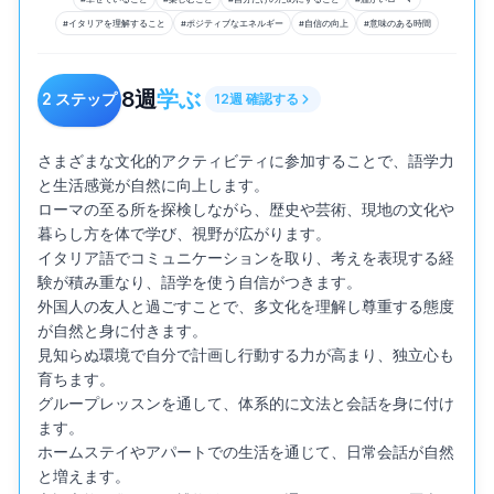
#
イタリアを理解すること
#
ポジティブなエネルギー
#
自信の向上
#
意味のある時間
8
週
学ぶ
2
ステップ
12
週
確認する
さまざまな文化的アクティビティに参加することで、語学力
と生活感覚が自然に向上します。

ローマの至る所を探検しながら、歴史や芸術、現地の文化や
暮らし方を体で学び、視野が広がります。

イタリア語でコミュニケーションを取り、考えを表現する経
験が積み重なり、語学を使う自信がつきます。

外国人の友人と過ごすことで、多文化を理解し尊重する態度
が自然と身に付きます。

見知らぬ環境で自分で計画し行動する力が高まり、独立心も
育ちます。

グループレッスンを通して、体系的に文法と会話を身に付け
ます。

ホームステイやアパートでの生活を通じて、日常会話が自然
と増えます。
