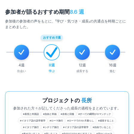
参加者が語るおすすめ期間
8.6
週
参加後の参加者の声をもとに、「学び・気づき・成長」の共通点を時期ごとに
まとめました。
おすすめ
8
週
4
週
8
週
12
週
16
週
出会い
学ぶ
成長する
進む
プロジェクトの
長所
参加された方々が記してくださった成長の過程をまとめています。
#
表現と外国語
#
自由と幸福
#
余裕と回復
#
すべての瞬間がロマンチック
#
イタリア語の語学留学
#
ローマ旅行
#
ローマでの1か月暮らし
#
成長すること
#
イタリア旅行
#
シチリア旅行
#
イタリア語の語学留学
#
自由でいること
#
幸せでいること
#
楽しむこと
#
自分だけのためにすること
#
温かいローマ