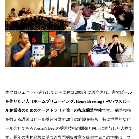
本プロジェクトが 進行している団体は2008年に設立され、家
でビール
を作りたい人（ホームブリューイング, Home Brewing）やハウスビー
ル創業者のためのオーストラリア唯一の私立醸造学校
です。
醸造技術
を教える講師はビール醸造分野で28年の経験を持ち、特に世界的なビ
ール会社であるForster's Beerの醸造技術の開発と向上に寄与した人物で
す。長年の実務経験に基づき専門的な教育を提供するこの学校は、ブ