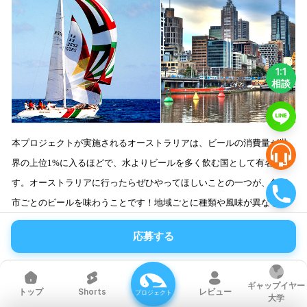
1:1
相談
本プロジェクトが実施されるオーストラリアは、ビールの消費量が世
界の上位1%に入るほどで、水よりビールを多く飲む国として有名で
す。
オーストラリアに行ったらぜひやってほしいことの一つが、各都
市ごとのビールを味わうことです！地域ごとに種類や風味が異なるユ
ニークなビールを体験して、自分だけのビールスタイルを見つけてく
応募する
ださい。インターンシップが行われるメルボルンは、教育と芸術が融
合した都市で、多様な国籍・人種が集まる場所です。教育とともにさ
まざまな文化が共存するメルボルンで、あなただけの特別なギャップ
ギャップイヤー
Shorts
レビュー
トップ
プロジェクト
大学
イヤーを過ごしてみませんか！