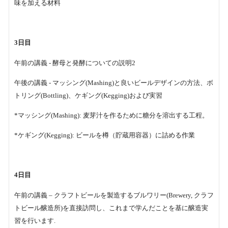
味を加える材料
3日目
午前の講義 - 酵母と発酵についての説明2
午後の講義 - マッシング(Mashing)と良いビールデザインの方法、ボ
トリング(Bottling)、ケギング(Kegging)および実習
*マッシング(Mashing): 麦芽汁を作るために糖分を溶出する工程。
*ケギング(Kegging): ビールを樽（貯蔵用容器）に詰める作業
4日目
午前の講義 – クラフトビールを製造するブルワリー(Brewery, クラフ
トビール醸造所)を直接訪問し、これまで学んだことを基に醸造実
習を行います.