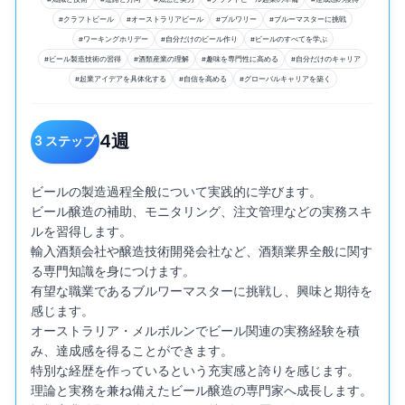
#
クラフトビール
#
オーストラリアビール
#
ブルワリー
#
ブルーマスターに挑戦
#
ワーキングホリデー
#
自分だけのビール作り
#
ビールのすべてを学ぶ
#
ビール製造技術の習得
#
酒類産業の理解
#
趣味を専門性に高める
#
自分だけのキャリア
#
起業アイデアを具体化する
#
自信を高める
#
グローバルキャリアを築く
4
週
3
ステップ
ビールの製造過程全般について実践的に学びます。

ビール醸造の補助、モニタリング、注文管理などの実務スキ
ルを習得します。

輸入酒類会社や醸造技術開発会社など、酒類業界全般に関す
る専門知識を身につけます。

有望な職業であるブルワーマスターに挑戦し、興味と期待を
感じます。

オーストラリア・メルボルンでビール関連の実務経験を積
み、達成感を得ることができます。

特別な経歴を作っているという充実感と誇りを感じます。

理論と実務を兼ね備えたビール醸造の専門家へ成長します。
