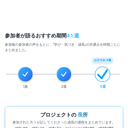
参加者が語るおすすめ期間
4.1
週
参加後の参加者の声をもとに、「学び・気づき・成長」の共通点を時期ごとに
まとめました。
おすすめ
4
週
1
週
2
週
4
週
プロジェクトの
長所
参加された方々が記してくださった成長の過程をまとめています。
#
知識と技術
#
進路と方向
#
知恵と実力
#
クラフトビール起業の準備
#
達成感の獲得