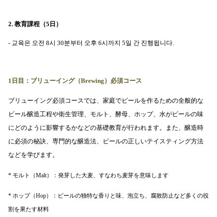
2. 教育課程（5日）
- 교육은 오전 8시 30분부터 오후 6시까지 5일 간 진행됩니다.
1日目：ブリューイング（Brewing）必須コース
ブリューイング必須コースでは、家庭でビールを作るための全般的な
ビール醸造工程や衛生管理、モルト、酵母、ホップ、水がビールの味
にどのように影響するかなどの基礎教育が行われます。また、醸造時
に必須の秘訣、専門的な醸造法、ビールの正しいテイスティング方法
などを学びます。
* モルト（Malt）：発芽した大麦、すなわち麦芽を意味します
* ホップ（Hop）：ビールの独特な香りと味、泡立ち、腐敗防止など多くの役
割を果たす材料