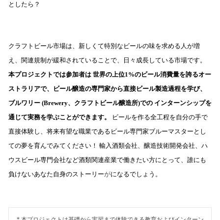
としたら？
クラフトビール市場は、新しくて特別なビールの味を求める人が増
え、関連規制が緩和されていることで、日々成長している市場です。
本プロジェクトでは参加者は
世界の上位1%のビール消費量を誇るオー
ストラリアで、ビール醸造の専門家から直接ビール製造過程
を学び、
ブルワリー (Brewery、クラフトビール醸造所)での
インターンシップを
通じて実務
を学ぶことができます。
ビールを作る全工程を自分の手で
直接体験し、将来有望な職業であるビール専門家ブルーマスターとし
ての夢を育んでみてください！
輸入酒類会社、醸造技術開発会社、ハ
ウスビール専門会社など酒類関連産業で働きたい方にとって、誰にも
負けないあなた自身のストーリー
が
になるでしょう。
* 本プロジェクトは基礎から実習まで体験できる教育およびインターン