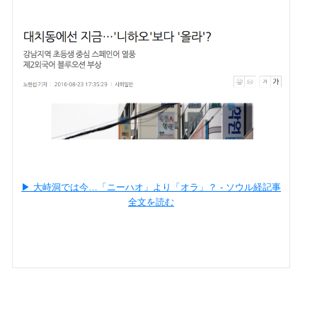
▶︎ 大峙洞では今…「ニーハオ」より「オラ」？ - ソウル経
記事
全文を読む