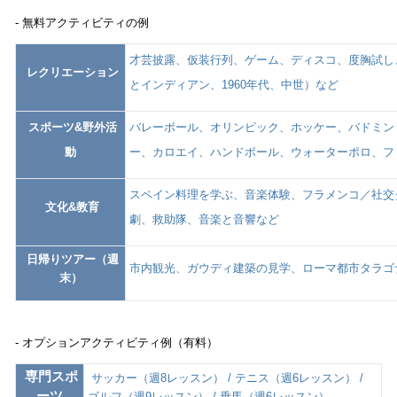
- 無料アクティビティの例
才芸披露、仮装行列、ゲーム、ディスコ、度胸試し
レクリエーション
とインディアン、1960年代、中世）など
スポーツ&野外活
バレーボール、オリンピック、ホッケー、バドミン
動
ー、カロエイ、ハンドボール、ウォーターポロ、フ
スペイン料理を学ぶ、音楽体験、フラメンコ／社交
文化&教育
劇、救助隊、音楽と音響など
日帰りツアー（週
市内観光、ガウディ建築の見学、ローマ都市タラゴ
末）
- オプションアクティビティ例（有料）
専門スポ
サッカー（週8レッスン） / テニス（週6レッスン） /
ーツ
ゴルフ（週9レッスン） / 乗馬（週6レッスン）