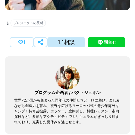
プロジェクトの長所
1:1相談
1
問合せ
プログラム企画者
/
パク・ジュホン
世界72か国から集まった同年代の仲間たちと一緒に遊び、楽しみ
ながら創造力を育み、視野を広げるヨーロッパ式の青少年海外キ
ャンプ！持ち芸披露、ホッケー、度胸試し、料理レッスン、市内
探検など、多彩なアクティビティでカリキュラムがぎっしり組ま
れており、充実した夏休みを過ごせます。