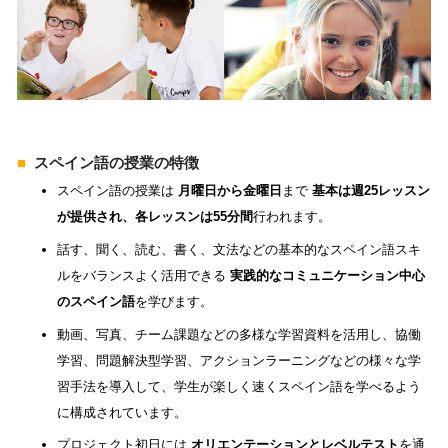
■ 
スペイン語の授業の特徴
スペイン語の授業は 
月曜日から金曜日
まで 
基本は週25レッスン
が提供され、各レッスンは55分間
行われます。
話す、聞く、読む、書く、文法などの基本的なスペイン語スキ
ルをバランスよく活用できる 
実践的なコミュニケーション中心
のスペイン語
を学びます。
動画、写真、チーム課題などの多様な学習資料を活用し、協働
学習、問題解決型学習、アクションラーニングなどの様々な学
習手法を導入して、学生が楽しく速くスペイン語を学べるよう
に構成されています。
プロジェクト初日には 
オリエンテーションとレベルテスト
を通