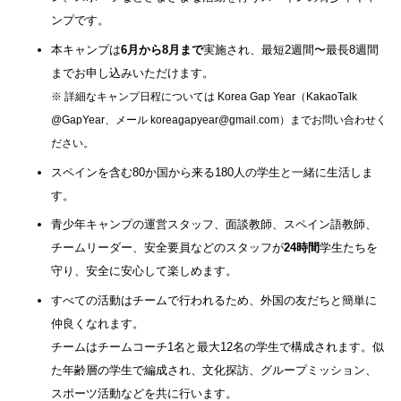
ンプです。
本キャンプは
6月から8月まで
実施され、最短2週間〜最長8週間
までお申し込みいただけます。
※ 詳細なキャンプ日程については Korea Gap Year（KakaoTalk 
@GapYear、メール koreagapyear@gmail.com）までお問い合わせく
ださい。
スペインを含む80か国から来る180人の学生と一緒に生活しま
す。
青少年キャンプの運営スタッフ、面談教師、スペイン語教師、
チームリーダー、安全要員などのスタッフが
24時間
学生たちを
守り、安全に安心して楽しめます。
すべての活動はチームで行われるため、外国の友だちと簡単に
仲良くなれます。
チームはチームコーチ1名と最大12名の学生で構成されます。似
た年齢層の学生で編成され、文化探訪、グループミッション、
スポーツ活動などを共に行います。