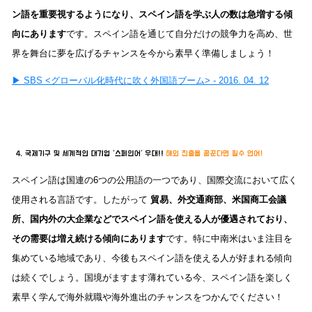
ン語を重要視するようになり、スペイン語を学ぶ人の数は急増する傾
向にあります
です。スペイン語を通じて自分だけの競争力を高め、世
界を舞台に夢を広げるチャンスを今から素早く準備しましょう！
▶︎
SBS <グローバル化時代に吹く外国語ブーム> - 2016. 04. 12
スペイン語は国連の6つの公用語の一つであり、国際交流において広く
使用される言語です。したがって
貿易、外交通商部、米国商工会議
所、国内外の大企業などでスペイン語を使える人が優遇されており、
その需要は増え続ける傾向にあります
です。特に中南米はいま注目を
集めている地域であり、今後もスペイン語を使える人が好まれる傾向
は続くでしょう。国境がますます薄れている今、スペイン語を楽しく
素早く学んで海外就職や海外進出のチャンスをつかんでください！