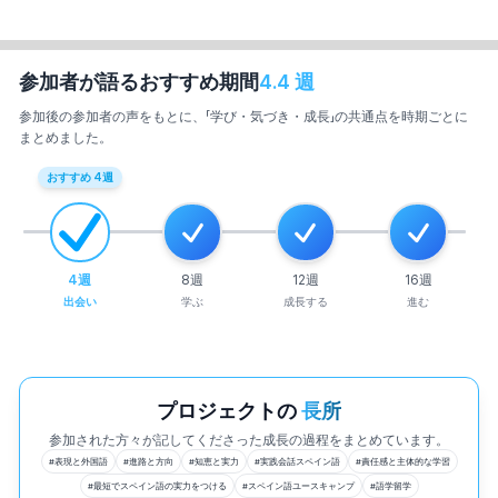
参加者が語るおすすめ期間
4.4
週
参加後の参加者の声をもとに、「学び・気づき・成長」の共通点を時期ごとに
まとめました。
おすすめ
4
週
4
週
8
週
12
週
16
週
出会い
学ぶ
成長する
進む
プロジェクトの
長所
参加された方々が記してくださった成長の過程をまとめています。
#
表現と外国語
#
進路と方向
#
知恵と実力
#
実践会話スペイン語
#
責任感と主体的な学習
#
最短でスペイン語の実力をつける
#
スペイン語ユースキャンプ
#
語学留学