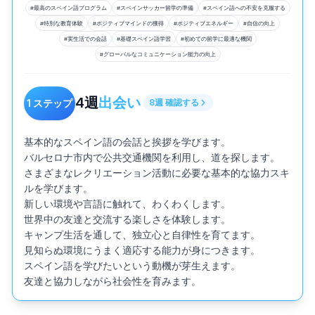
#
最高のスペイン語プログラム
#
スペインサッカー留学の準備
#
スペイン語への不安を克服する
#
特別な教育体験
#
ポジティブマインドの獲得
#
ポジティブエネルギー
#
自信の向上
#
実生活での会話
#
基礎スペイン語学習
#
初めての留学に最適な機関
#
グローバルなコミュニケーション能力の向上
4
週
出会い
1
ステップ
8
週
確認する
基本的なスペイン語の会話と挨拶を学びます。

バルセロナ市内で公共交通機関を利用し、道を探します。

さまざまなレクリエーション活動に必要な基本的な協力スキ
ルを学びます。

新しい環境や言語に触れて、わくわくします。

世界中の友達と交流する楽しさを体験します。

キャンプ生活を通して、独立心と自律性を育てます。

見知らぬ環境にうまく適応する能力が身につきます。

スペイン語を学びたいという動機が芽生えます。

友達と協力しながら社会性を育みます。