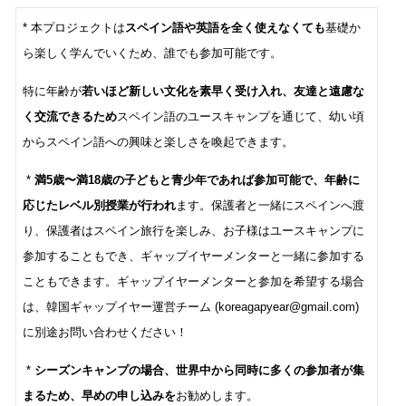
* 本プロジェクトは
スペイン語や英語を全く使えなくても
基礎か
ら楽しく学んでいくため、誰でも参加可能です。
特に年齢が
若いほど新しい文化を素早く受け入れ、友達と遠慮な
く交流できるため
スペイン語のユースキャンプを通じて、幼い頃
からスペイン語への興味と楽しさを喚起できます。
*
満5歳〜満18歳の子どもと青少年であれば参加可能で、年齢に
応じたレベル別授業が行われ
ます。保護者と一緒にスペインへ渡
り、保護者はスペイン旅行を楽しみ、お子様はユースキャンプに
参加することもでき、ギャップイヤーメンターと一緒に参加する
こともできます。ギャップイヤーメンターと参加を希望する場合
は、韓国ギャップイヤー運営チーム (koreagapyear@gmail.com)
に別途お問い合わせください！
*
シーズンキャンプの場合、世界中から同時に多くの参加者が集
まるため、早めの申し込みを
お勧めします。