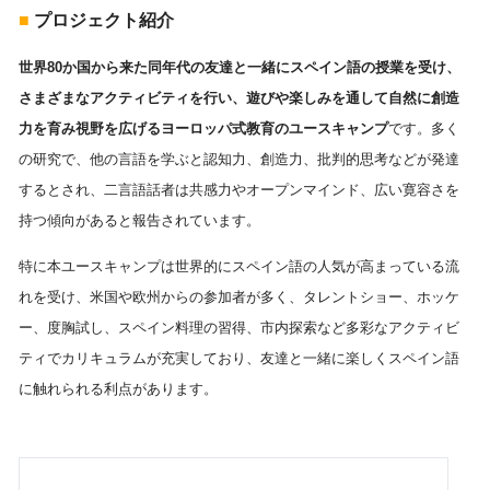
■
プロジェクト紹介
世界80か国から来た同年代の友達と一緒にスペイン語の授業を受け、
さまざまなアクティビティを行い、遊びや楽しみを通して自然に創造
力を育み視野を広げるヨーロッパ式教育のユースキャンプ
です。多く
の研究で、他の言語を学ぶと認知力、創造力、批判的思考などが発達
するとされ、二言語話者は共感力やオープンマインド、広い寛容さを
持つ傾向があると報告されています。
特に本ユースキャンプは世界的にスペイン語の人気が高まっている流
れを受け、米国や欧州からの参加者が多く、タレントショー、ホッケ
ー、度胸試し、スペイン料理の習得、市内探索など多彩なアクティビ
ティでカリキュラムが充実しており、友達と一緒に楽しくスペイン語
に触れられる利点があります。