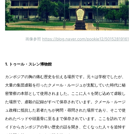
画像参照
https://blog.naver.com/pookie12/50152819161
1. トゥール・スレン博物館
カンボジアの胸の痛む歴史を伝える場所です。元々は学校でしたが、
大量の集団虐殺を行ったクメール・ルージュが支配していた時代に秘
密警察の本部として使用されました。ここに人々を閉じ込めて虐殺し
た場所で、虐殺の記録がすべて保存されています。クメール・ルージ
ュ政権に抵抗した若者たちが拷問・尋問された場所であり、そこで使
われたベッドや頭蓋骨に至るまで保存されています。ここを訪れてガ
イドからカンボジアの辛い歴史の話を聞き、亡くなった人々を追悼す