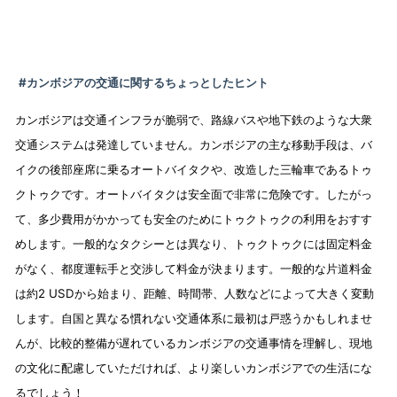
#カンボジアの交通に関するちょっとしたヒント
カンボジアは交通インフラが脆弱で、路線バスや地下鉄のような大衆
交通システムは発達していません。カンボジアの主な移動手段は、バ
イクの後部座席に乗るオートバイタクや、改造した三輪車であるトゥ
クトゥクです。オートバイタクは安全面で非常に危険です。したがっ
て、多少費用がかかっても安全のためにトゥクトゥクの利用をおすす
めします。一般的なタクシーとは異なり、トゥクトゥクには固定料金
がなく、都度運転手と交渉して料金が決まります。一般的な片道料金
は約2 USDから始まり、距離、時間帯、人数などによって大きく変動
します。自国と異なる慣れない交通体系に最初は戸惑うかもしれませ
んが、比較的整備が遅れているカンボジアの交通事情を理解し、現地
の文化に配慮していただければ、より楽しいカンボジアでの生活にな
るでしょう！