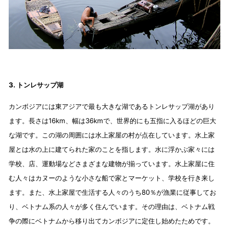
3. トンレサップ湖
カンボジアには東アジアで最も大きな湖であるトンレサップ湖があり
ます。長さは16km、幅は36kmで、世界的にも五指に入るほどの巨大
な湖です。この湖の周囲には水上家屋の村が点在しています。水上家
屋とは水の上に建てられた家のことを指します。水に浮かぶ家々には
学校、店、運動場などさまざまな建物が揃っています。水上家屋に住
む人々はカヌーのような小さな船で家とマーケット、学校を行き来し
ます。また、水上家屋で生活する人々のうち80％が漁業に従事してお
り、ベトナム系の人々が多く住んでいます。その理由は、ベトナム戦
争の際にベトナムから移り出てカンボジアに定住し始めたためです。