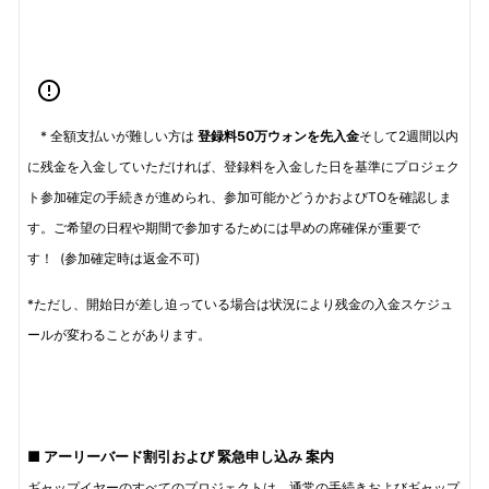
* 全額支払いが難しい方は
登録料50万ウォンを先入金
そして2週間以内
に残金を入金していただければ、登録料を入金した日を基準にプロジェク
ト参加確定の手続きが進められ、参加可能かどうかおよびTOを確認しま
す。ご希望の日程や期間で参加するためには早めの席確保が重要で
す！
(参加確定時は返金不可)
*ただし、開始日が差し迫っている場合は状況により残金の入金スケジュ
ールが変わることがあります。
■
アーリーバード割引および
緊急申し込み
案内
ギャップイヤーのすべてのプロジェクトは、通常の手続きおよびギャップ