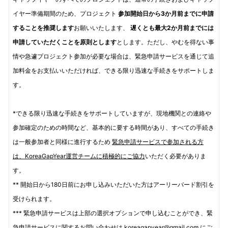
イヤー準備期間のため、プロジェクト
参加開始日から3か月前までに申請
することを推奨します
お願いいたします、
遅くとも最大2か月前までには
申請していただくことを原則とします
とします。ただし、やむを得ない事
情や急遽プロジェクト参加が必要な場合は、緊急申請サービスを通じて追
加料金をお支払いいただければ、できる限り迅速な手続きをサポートしま
す。
*できる限り迅速な手続きをサポートしていますが、現地機関との連絡や
参加確定のための時間など、基本的に要する時間があり、すべての手続き
は一般参加者と同様に進行するため
緊急申請サービスで参加される方
は、KoreaGapYear運営チームに積極的にご協力
いただく必要がありま
す。
** 開始日から180日前にお申し込みいただいた方はアーリーバード割引を
受けられます。
*** 緊急申請サービスは上部の選択オプションで申し込むことができ、緊
急申請サービスに関するお問い合わせは koreagapyear@gmail.com にご