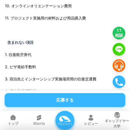
10. オンラインオリエンテーション費用
11. プロジェクト実施用の材料および用品購入費
1:1
相談
含まれない項目
1. 往復航空券代
2. ビザ発給手数料
3. 宿泊先とインターンシップ実施場所間の往復交通費
4. 個人旅行保険料
応募する
5. その他現地滞在費
ギャップイヤー
Shorts
レビュー
トップ
プロジェクト
大学
* 航空券および交通手段は、プロジェクト参加確定および出国スケジュール