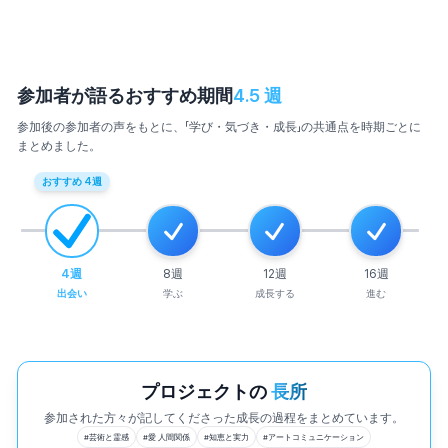
参加者が語るおすすめ期間
4.5
週
参加後の参加者の声をもとに、「学び・気づき・成長」の共通点を時期ごとに
まとめました。
おすすめ
4
週
4
週
8
週
12
週
16
週
出会い
学ぶ
成長する
進む
プロジェクトの
長所
参加された方々が記してくださった成長の過程をまとめています。
#
芸術と霊感
#
愛 人間関係
#
知恵と実力
#
アートコミュニケーション