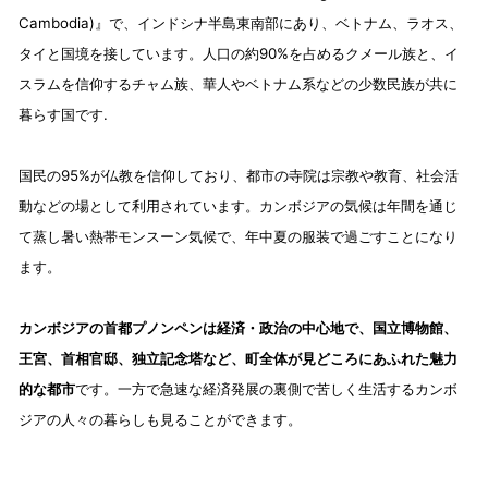
Cambodia)』で、インドシナ半島東南部にあり、ベトナム、ラオス、
タイと国境を接しています。人口の約90%を占めるクメール族と、イ
スラムを信仰するチャム族、華人やベトナム系などの少数民族が共に
暮らす国です.
国民の95%が仏教を信仰しており、都市の寺院は宗教や教育、社会活
動などの場として利用されています。カンボジアの気候は年間を通じ
て蒸し暑い熱帯モンスーン気候で、年中夏の服装で過ごすことになり
ます。
カンボジアの首都プノンペンは経済・政治の中心地で、国立博物館、
王宮、首相官邸、独立記念塔など、町全体が見どころにあふれた魅力
的な都市
です。一方で急速な経済発展の裏側で苦しく生活するカンボ
ジアの人々の暮らしも見ることができます。