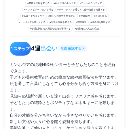
#
芸術で世界を変える
#
自分だけのキャリア
#
アートボランティア
#
インスピレーションを得る
#
ボランティアを通して人生の価値を発見する
#
ユニークなキャリア
#
新しい可能性を発見する
#
挑戦精神
#
自信を得る
#
カンボジアを美しくする
#
生活の現場を変える
#
空間再生
#
達成感を経験する
#
修理に関する実用的な技術を習得する
#
多国籍の友人との交流
4
週
出会い
1
ステップ
8
週
確認する
カンボジアの現地NGOセンターと子どもたちのことを理解
できます。

子どもの美術教育のための簡単な絵や絵画技法を学びます。

絵を通して言葉にしなくても心を分かち合う方法を身につけ
ます。

見知らぬ場所で新しい友達と出会うワクワク感を感じます。

子どもたちの純粋さとポジティブなエネルギーに感動しま
す。

自分の才能を分かち合いながら小さなやりがいを感じます。

新しい文化や人々に心を開く姿勢を持ちます。

美術を通じて他の人とコミュニケーション能力を育てます。
