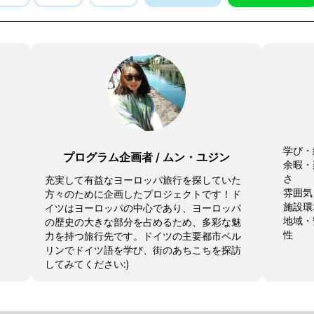
学び・
プログラム企画者
/
ムン・ユジン
余暇・
さ
充実して有益なヨーロッパ旅行を探していた
雰囲気
方々のために企画したプロジェクトです！ド
施設環
イツはヨーロッパの中心であり、ヨーロッパ
地域・
の歴史の大きな部分を占めるため、多彩な魅
性
力を持つ旅行先です。ドイツの主要都市ベル
リンでドイツ語を学び、街のあちこちを探訪
してみてください:)