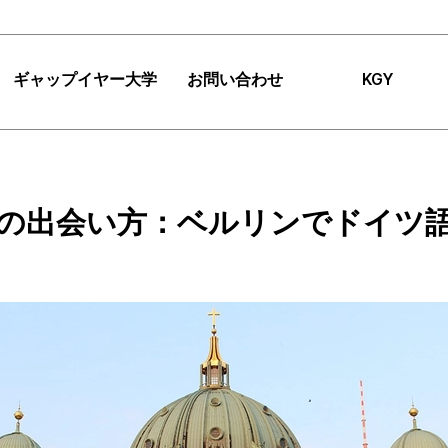
ギャップイヤー大学
お問い合わせ
KGY
|
FAQ
|
お知らせ
ギャップイヤー大学
FAQ
チーム紹介
検
の出会い方：ベルリンでドイツ
ギャップイヤーミッシ
お知らせ
インパクト
ョン
提案
アクセス
コンサルティング
TIPS