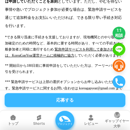
は申請していただくことを原則
としています。ただし、やむを得ない
事情や急いでプロジェクト参加が必要な場合は、緊急申請サービスを
通じて追加料金をお支払いいただければ、できる限り早い手続き対応
を行います。
1:1
相談
*できる限り迅速に手続きを支援しておりますが、現地機関とのやり取りや参
加確定のための時間など、基本的に要する時間があり、すべての手続きは一
般参加者と同様に進行するため
緊急申請サービスを利用して参加される方
は、KoreaGapYear運営チームに積極的に協力
していただく必要があります。
** 開始日から180日前に事前申請をしていただいた方は、アーリーバード割
引を受けられます。
*** 緊急申請サービスは上部の選択オプションからお申し込みいただけま
す。緊急申請サービスに関するお問い合わせは koreagapyear@gmail.com まで
ご連絡ください。
応募する
ギャップイヤー
Shorts
レビュー
トップ
プロジェクト
大学
- 提供内容 :
ギャップイヤーミッションおよびノート自動申請 / OT