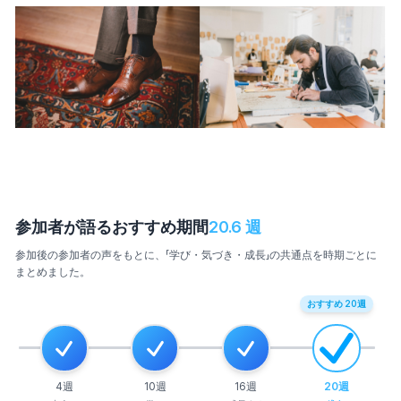
参加者が語るおすすめ期間
20.6
週
参加後の参加者の声をもとに、「学び・気づき・成長」の共通点を時期ごとに
まとめました。
おすすめ
20
週
4
週
10
週
16
週
20
週