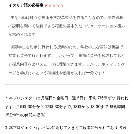
イタリア語の必要度
★☆☆☆☆
- 主な活動は様々な技術を学び革製品を作ることなので、制作過程
の説明を聞いて理解できる程度の基本的なコミュニケーション能力
が求められます.
- 国際学生を対象に行われる授業のため、学校の主な言語は英語で
授業も英語で行われます。したがって、事前に英語を勉強しておく
と授業内容をよりスムーズに理解できます。しかし、ボディランゲ
ージと学びたいという積極性や熱意があれば十分です！
月曜日
〜
金曜日
（
週
5
日
） 平均 7
時間
ずつ
行われ
2.
本プロジェクトは
ます
. (* 9
時
30
分から
17
時
30
分まで
, 13
時
から
13:30
まで
昼食時間、
15分ずつの休憩を提供
)
3. 本プロジェクトはレベルに応じて大きく二段階に分かれており
各段