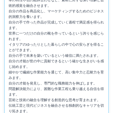
革の特性や色の組み合わせなど、素材に対する深い理解と芸
術的感覚を融合させます。

自分の作品を商品化し、マーケティングするためのビジネス
的洞察力を養います。

自分の手で作った作品が完成していく過程で満足感を得られ
ます。

世界に一つだけの自分の靴を作っているという誇りを感じら
れます。

イタリアのゆったりとした暮らしの中で心の安らぎを得るこ
とができます。

自分の手で未来を築いているという確信に満たされます。

自分の才能が世の中に貢献できるという確かな生きがいを感
じ始めます。

細やかで繊細な作業能力を通じて、高い集中力と忍耐力を育
みます。

自分の才能を発見し、専門的な職務能力を伸ばします。

問題解決能力により、困難な作業工程も乗り越える自信を得
ます。

芸術と技術の融合を理解する創造的な思考が育まれます。

伝統工芸と現代ビジネスを融合させる独創的なキャリアを切
り拓きます。
