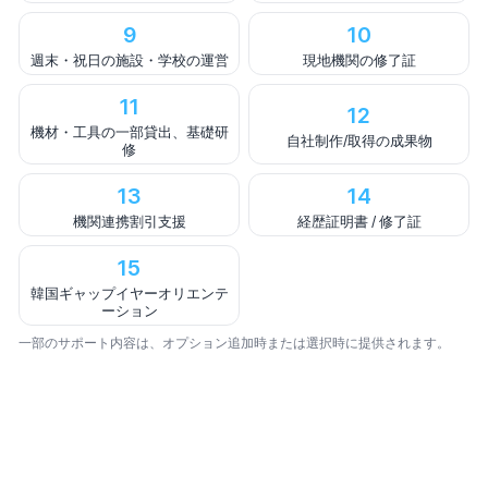
9
10
週末・祝日の施設・学校の運営
現地機関の修了証
11
12
機材・工具の一部貸出、基礎研
自社制作/取得の成果物
修
13
14
機関連携割引支援
経歴証明書 / 修了証
15
韓国ギャップイヤーオリエンテ
ーション
一部のサポート内容は、オプション追加時または選択時に提供されます。