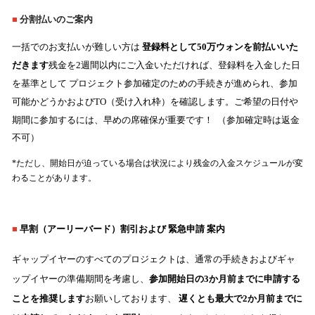
■
分割払いのご案内
一括でのお支払いが難しい方は
登録料として50万ウォンを前払いいた
だきます
残金を2週間以内にご入金いただければ、登録料を入金した日
を基準として
プロジェクト参加確定のための手続きが進められ、参加
可能かどうかおよびTO（受け入れ枠）を確認します。ご希望の日付や
期間に参加するには、早めの席確保が重要です！
（参加確定時は返金
不可）
*ただし、開始日が迫っている場合は状況により残金の入金スケジュールが変
わることがあります。
■
早割（アーリーバード）割引および
緊急申請
案内
ギャップイヤーのすべてのプロジェクトは、通常の手続きおよびギャ
ップイヤーの準備期間を考慮し、
参加開始日の3か月前までに申請する
ことを推奨します
お願いしております、
遅くとも最大で2か月前までに