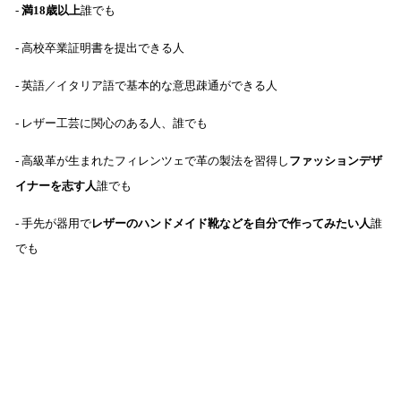
-
満18歳以上
誰でも
- 高校卒業証明書を提出できる人
- 英語／イタリア語で基本的な意思疎通ができる人
- レザー工芸に関心のある人、誰でも
- 高級革が生まれたフィレンツェで革の製法を習得し
ファッションデザ
イナーを志す人
誰でも
- 手先が器用で
レザーのハンドメイド靴などを自分で作ってみたい人
誰
でも