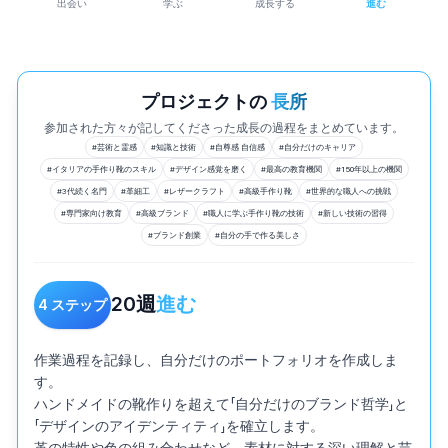
出会い
学ぶ
成長する
進む
プロジェクトの
長所
参加された方々が記してくださった成長の過程をまとめています。
#
芸術と霊感
#
知識と技術
#
自尊感 自信感
#
自分だけのキャリア
#
イタリアの手作り靴のスキル
#
デザイン感覚を磨く
#
最高の教育機関
#
150年以上の機関
#
3代続く名門
#
革細工
#
レザークラフト
#
高級手作り靴
#
世界的な職人への挑戦
#
専門家向け教育
#
高級ブランド
#
職人に学ぶ手作り靴の技術
#
新しい技術の習得
#
ブランド創業
#
自分の手で作る美しさ
20
週
進む
4
ステップ
作業過程を記録し、自分だけのポートフォリオを作成しま
す。

ハンドメイドの靴作りを超えて「自分だけのブランド哲学」と
「デザインのアイデンティティ」を確立します。
