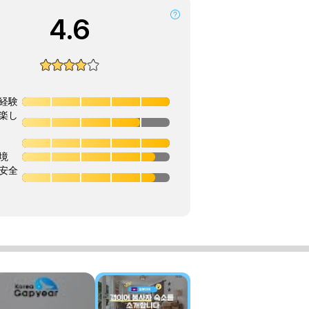
4.6
経験
楽し
境
安全