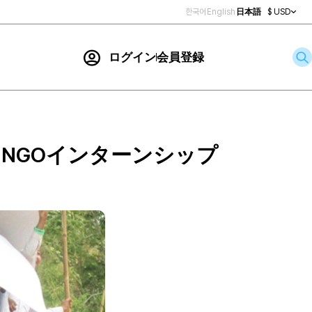
한국어
English
日本語
$ USD
ログイン
会員登録
お問い合わせ
索
NGOインターンシップ