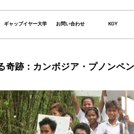
ギャップイヤー大学
お問い合わせ
KGY
|
FAQ
|
お知らせ
ギャップイヤー大学
FAQ
チーム紹介
検
る奇跡：カンボジア・プノンペン
ギャップイヤーミッシ
お知らせ
インパクト
ョン
提案
アクセス
コンサルティング
TIPS