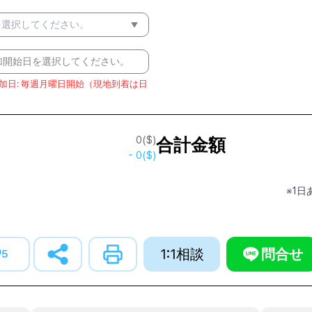
を選択してください。
加開始日を選択してください。
加日
:
毎週月曜日開始（現地到着は日
0
($)
合計金額
-
0
($)
※1
1:1相談
問合せ
5