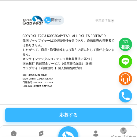
問合せ
事業者情報
代表者：チェ・ダヨン ㅣ （株）韓国ギャップイヤー 事業
COPYRIGHT2013 KOREAGAPYEAR . ALL RIGHTS RESERVED
所／教育・コンサルティング
韓国ギャップイヤーは通信販売仲介者であり、通信販売の当事者で
1:1
住所：ソウル特別市 龍山区 漢江大路80キル 11-49、2階
はありません。
相談
韓国ギャップイヤー
したがって、商品・取引情報および取引内容に対して責任を負いま
せん。
代表番号：02-318-2553 ㅣ FAX：02-3280-2553 ㅣ
オンラインデジタルコンテンツ産業発展法に基づく
Email：help@koreagapyear.com
国民銀行 購買安全サービス（債務支払保証）
[詳細]
事業者登録番号：201-86-27270 ㅣ
ウェブサイト利用規約
ㅣ
個人情報処理方針
通信販売業：2012-ソウル中区-1307 ㅣ 個人情報管理責
任者：チェ・ダヨン
銀行 : KOOKMIN BANK
Swift Code : CZNBKRSEXXX
口座番号 : 43766811006534
口座名義 : KOREA GAPYEAR
応募する