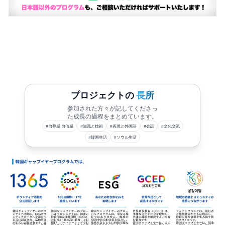
プロジェクトの
長所
参加された方々が記してくださっ
た成長の過程をまとめています。
#
自尊感 自信感
#
知識と技術
#
表現と外国語
#
会話
#
文化交流
#
韓国生活
#
ソウル生活