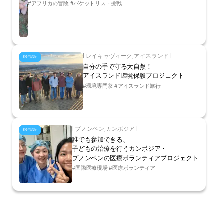
#アフリカの冒険 #バケットリスト挑戦
|
レイキャヴィーク
,
アイスランド
|
KGY認証
自分の手で守る大自然！
アイスランド環境保護プロジェクト
#環境専門家 #アイスランド旅行
|
プノンペン
,
カンボジア
|
KGY認証
誰でも参加できる、
子どもの治療を行うカンボジア・
プノンペンの医療ボランティアプロジェクト
#国際医療現場 #医療ボランティア