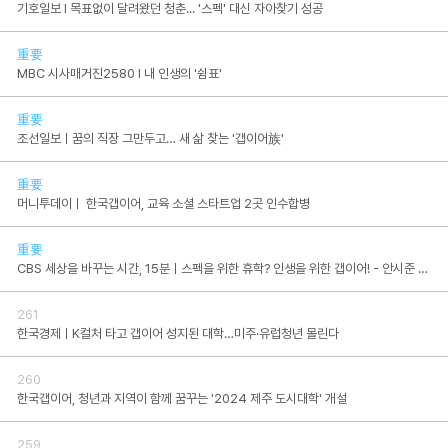
기호일보 I 목표없이 달려왔던 청춘... '스펙' 대신 자아찾기 성공
重要
MBC 시사매거진2580 I 내 인생의 '쉼표'
重要
조선일보ㅣ꿈의 직장 그만두고… 새 삶 찾는 '갭이어族'
重要
머니투데이ㅣ 한국갭이어, 교육 소셜 스타트업 2곳 인수합병
重要
CBS 세상을 바꾸는 시간, 15분ㅣ스펙을 위한 휴학? 인생을 위한 갭이어! - 안시준 한국갭이어 대표
261
한국경제ㅣK컬처 타고 갭이어 성지된 대학…미주·유럽청년 몰린다
260
한국갭이어, 청년과 지역이 함께 꿈꾸는 '2024 제주 도시대학' 개설
259