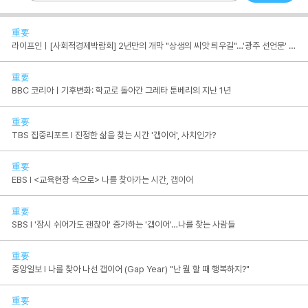
重要
라이프인ㅣ[사회적경제박람회] 2년만의 개막 "상생의 씨앗 틔우길"…'광주 선언문' 발표
重要
BBC 코리아ㅣ기후변화: 학교로 돌아간 그레타 툰베리의 지난 1년
重要
TBS 집중리포트 I 진정한 삶을 찾는 시간 '갭이어', 사치인가?
重要
EBS I <교육현장 속으로> 나를 찾아가는 시간, 갭이어
重要
SBS I '잠시 쉬어가도 괜찮아' 증가하는 '갭이어'…나를 찾는 사람들
重要
중앙일보 I 나를 찾아 나선 갭이어 (Gap Year) "난 뭘 할 때 행복하지?"
重要