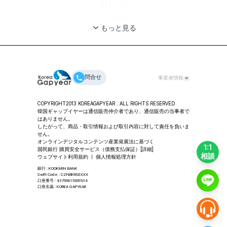
もっと見る
問合せ
事業者情報
代表者：チェ・ダヨン ㅣ （株）韓国ギャップイヤー 事業
COPYRIGHT2013 KOREAGAPYEAR . ALL RIGHTS RESERVED
所／教育・コンサルティング
韓国ギャップイヤーは通信販売仲介者であり、通信販売の当事者で
住所：ソウル特別市 龍山区 漢江大路80キル 11-49、2階
はありません。
韓国ギャップイヤー
したがって、商品・取引情報および取引内容に対して責任を負いま
せん。
代表番号：02-318-2553 ㅣ FAX：02-3280-2553 ㅣ
オンラインデジタルコンテンツ産業発展法に基づく
Email：help@koreagapyear.com
1:1
国民銀行 購買安全サービス（債務支払保証）
[詳細]
事業者登録番号：201-86-27270 ㅣ
相談
ウェブサイト利用規約
ㅣ
個人情報処理方針
通信販売業：2012-ソウル中区-1307 ㅣ 個人情報管理責
任者：チェ・ダヨン
銀行 : KOOKMIN BANK
Swift Code : CZNBKRSEXXX
口座番号 : 43766811006534
口座名義 : KOREA GAPYEAR