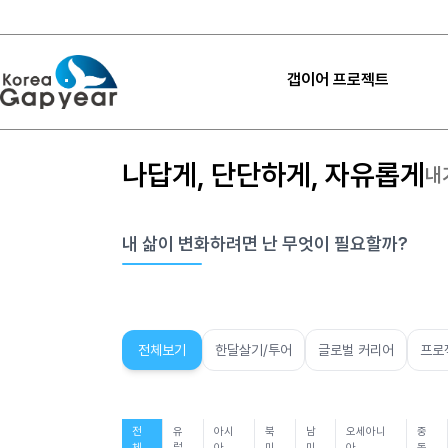
갭이어 프로젝트
프로젝트
나답게, 단단하게, 자유롭게
내
프로젝트
프로젝트 후기
내 삶이 변화하려면 난 무엇이 필요할까?
고마워요 갭이어
갭이어 설계하기
내 프로젝트 찾기
전체보기
한달살기/투어
글로벌 커리어
프로
전
유
아시
북
남
오세아니
중
체
럽
아
미
미
아
동