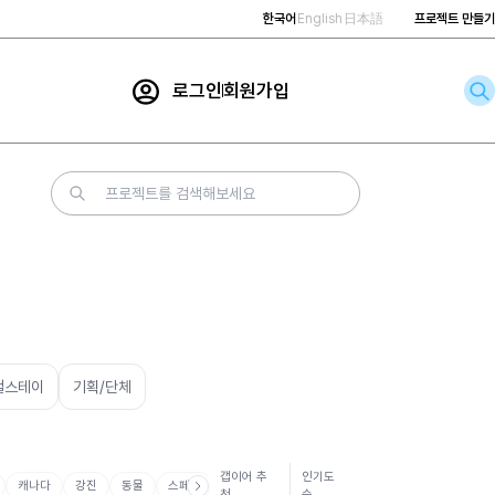
한국어
English
日本語
프로젝트 만들기
로그인
회원가입
rch
컬스테이
기획/단체
갭이어 추
인기도
캐나다
강진
동물
스페인
남아공
뉴질랜드
도쿠시마
라오스
봉
천
순