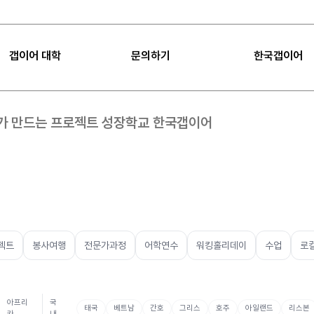
갭이어 대학
문의하기
한국갭이어
|
FAQ
|
공지사항
가 만드는 프로젝트 성장학교 한국갭이어
갭이어 대학
FAQ
갭이어 소개
Sea
갭이어 미션
공지사항
임팩트
갭이어 컨설팅
프로젝트 제안
언론보도
갭이어 팁
오시는 길
갭이어 수업
젝트
봉사여행
전문가과정
어학연수
워킹홀리데이
수업
로
아프리
국
태국
베트남
간호
그리스
호주
아일랜드
리스본
카
내