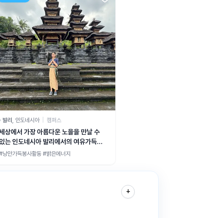
발리
,
인도네시아
|
캠퍼스
세상에서 가장 아름다운 노을을 만날 수
있는 인도네시아 발리에서의 여유가득
봉사여행
#낭만가득봉사활동 #밝은에너지
+