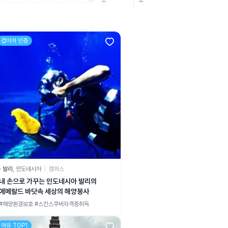
갭이어 인증
발리
,
인도네시아
|
캠퍼스
내 손으로 가꾸는 인도네시아 발리의
에메랄드 바닷속 세상의 해양봉사
#해양환경보호 #스킨스쿠버자격증취득
여유 TOP1