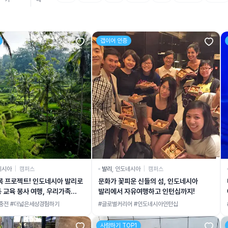
갭이어 인증
네시아
|
캠퍼스
발리
,
인도네시아
|
캠퍼스
복 프로젝트! 인도네시아 발리로
문화가 꽃피운 신들의 섬, 인도네시아
 교육 봉사 여행, 우리가족
발리에서 자유여행하고 인턴십까지!
충전 #더넓은세상경험하기
#글로벌커리어 #인도네시아인턴십
사랑하기 TOP1