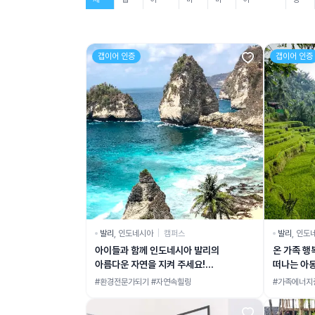
갭이어 인증
갭이어 인증
발리
,
인도네시아
|
캠퍼스
발리
,
인도
아이들과 함께 인도네시아 발리의
온 가족 행
아름다운 자연을 지켜 주세요!
떠나는 아동
환경전문가로 성장하기
자유롭기
#환경전문가되기 #자연속힐링
#가족에너지