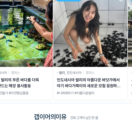
네시아
|
캠퍼스
발리
,
인도네시아
|
캠퍼스
 발리의 푸른 바다를 더욱
인도네시아 발리의 아름다운 바닷가에서
만드는 해양 봉사활동
아기 바다거북이의 새로운 모험 응원하기!
사랑하기! 성장하기!
만들기 #자연중심활동
#나회복하기 #아름다운발리
갭이어의이유
진짜 고객이 남긴 한 줄