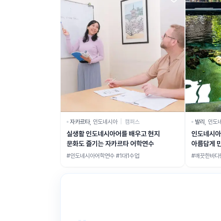
자카르타
,
인도네시아
|
캠퍼스
발리
,
인도
실생활 인도네시아어를 배우고 현지
인도네시아
문화도 즐기는 자카르타 어학연수
아름답게 
#인도네시아어학연수 #1대1수업
#깨끗한바다